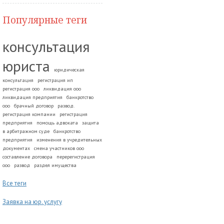
Популярные теги
консультация
юриста
юридическая
консультация
регистрация ип
регистрация ооо
ликвидация ооо
ликвидация предприятия
банкротство
ооо
брачный договор
развод.
регистрация компании
регистрация
предприятия
помощь адвоката
защита
в арбитражном суде
банкротство
предприятия
изменения в учредительных
документах
смена участников ооо
составление договора
перерегистрация
ооо
развод
раздел имущества
Все теги
Заявка на юр. услугу