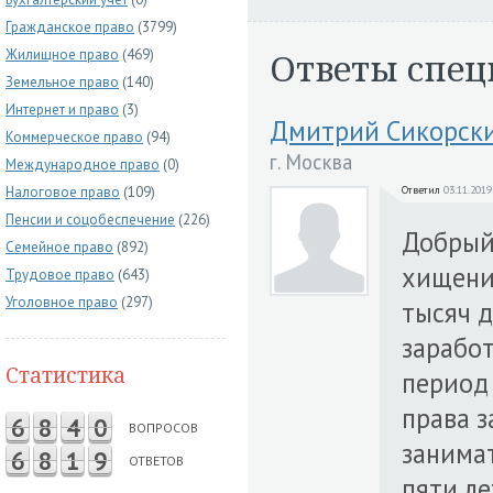
Гражданское право
(3799)
Ответы спец
Жилищное право
(469)
Земельное право
(140)
Интернет и право
(3)
Дмитрий Сикорск
Коммерческое право
(94)
г. Москва
Международное право
(0)
Налоговое право
(109)
Ответил
03.11.2019
Пенсии и соцобеспечение
(226)
Добрый 
Семейное право
(892)
хищения
Трудовое право
(643)
Уголовное право
(297)
тысяч д
заработ
Статистика
период 
права 
6
8
4
0
ВОПРОСОВ
занима
6
8
1
9
ОТВЕТОВ
пяти ле