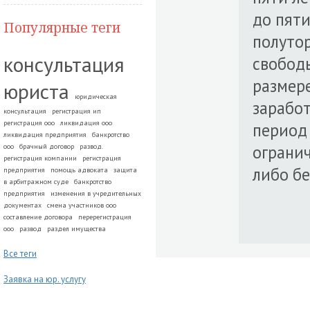
до пяти
Популярные теги
полутор
консультация
свободы
размере
юриста
юридическая
заработ
консультация
регистрация ип
регистрация ооо
ликвидация ооо
период 
ликвидация предприятия
банкротство
огранич
ооо
брачный договор
развод.
регистрация компании
регистрация
либо бе
предприятия
помощь адвоката
защита
в арбитражном суде
банкротство
предприятия
изменения в учредительных
документах
смена участников ооо
составление договора
перерегистрация
ооо
развод
раздел имущества
Все теги
Заявка на юр. услугу