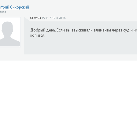
трий Сикорский
осква
Ответил
19.11.2019 в 20:36
Добрый день. Если вы взыскивали алименты через суд и им
копится.