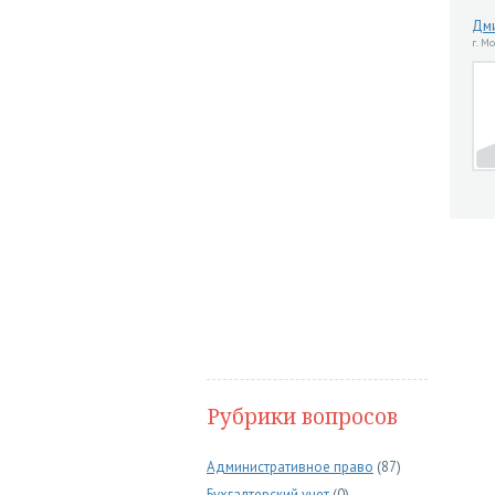
Дми
г. М
Рубрики вопросов
Административное право
(87)
Бухгалтерский учет
(0)