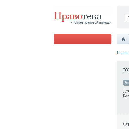
Главна
К
Во
Доб
Коп
О