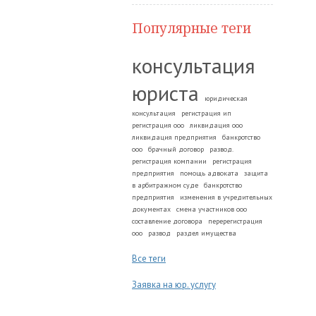
Популярные теги
консультация
юриста
юридическая
консультация
регистрация ип
регистрация ооо
ликвидация ооо
ликвидация предприятия
банкротство
ооо
брачный договор
развод.
регистрация компании
регистрация
предприятия
помощь адвоката
защита
в арбитражном суде
банкротство
предприятия
изменения в учредительных
документах
смена участников ооо
составление договора
перерегистрация
ооо
развод
раздел имущества
Все теги
Заявка на юр. услугу