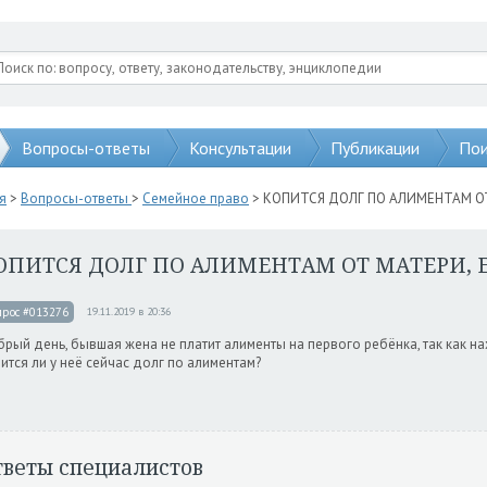
Вопросы-ответы
Консультации
Публикации
Пои
я
>
Вопросы-ответы
>
Семейное право
> КОПИТСЯ ДОЛГ ПО АЛИМЕНТАМ ОТ
ОПИТСЯ ДОЛГ ПО АЛИМЕНТАМ ОТ МАТЕРИ, Е
прос #013276
19.11.2019 в 20:36
рый день, бывшая жена не платит алименты на первого ребёнка, так как н
ится ли у неё сейчас долг по алиментам?
тветы специалистов