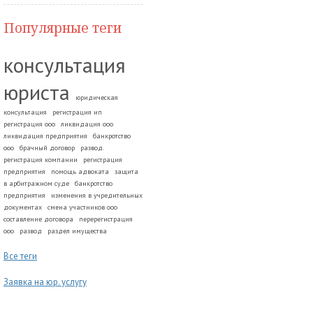
Популярные теги
консультация
юриста
юридическая
консультация
регистрация ип
регистрация ооо
ликвидация ооо
ликвидация предприятия
банкротство
ооо
брачный договор
развод.
регистрация компании
регистрация
предприятия
помощь адвоката
защита
в арбитражном суде
банкротство
предприятия
изменения в учредительных
документах
смена участников ооо
составление договора
перерегистрация
ооо
развод
раздел имущества
Все теги
Заявка на юр. услугу