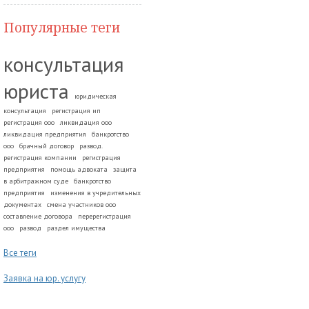
Популярные теги
консультация
юриста
юридическая
консультация
регистрация ип
регистрация ооо
ликвидация ооо
ликвидация предприятия
банкротство
ооо
брачный договор
развод.
регистрация компании
регистрация
предприятия
помощь адвоката
защита
в арбитражном суде
банкротство
предприятия
изменения в учредительных
документах
смена участников ооо
составление договора
перерегистрация
ооо
развод
раздел имущества
Все теги
Заявка на юр. услугу