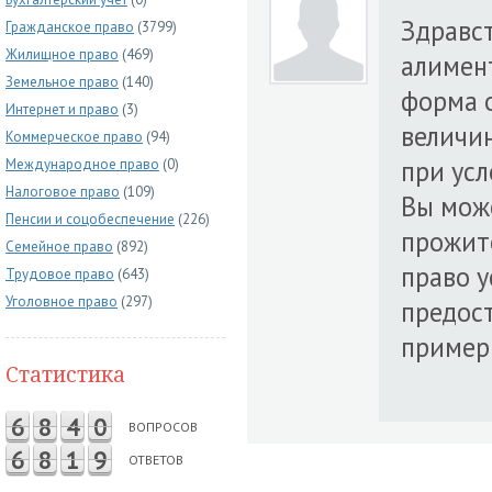
Здравст
Гражданское право
(3799)
Жилищное право
(469)
алимен
Земельное право
(140)
форма 
Интернет и право
(3)
величи
Коммерческое право
(94)
при усл
Международное право
(0)
Налоговое право
(109)
Вы мож
Пенсии и соцобеспечение
(226)
прожит
Семейное право
(892)
право у
Трудовое право
(643)
Уголовное право
(297)
предос
пример
Статистика
6
8
4
0
ВОПРОСОВ
6
8
1
9
ОТВЕТОВ