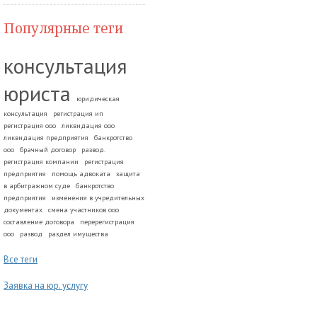
Популярные теги
консультация
юриста
юридическая
консультация
регистрация ип
регистрация ооо
ликвидация ооо
ликвидация предприятия
банкротство
ооо
брачный договор
развод.
регистрация компании
регистрация
предприятия
помощь адвоката
защита
в арбитражном суде
банкротство
предприятия
изменения в учредительных
документах
смена участников ооо
составление договора
перерегистрация
ооо
развод
раздел имущества
Все теги
Заявка на юр. услугу