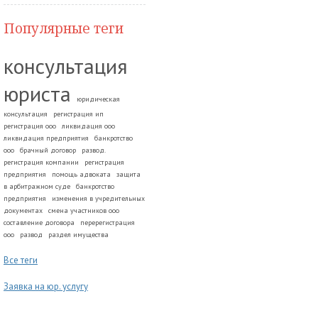
Популярные теги
консультация
юриста
юридическая
консультация
регистрация ип
регистрация ооо
ликвидация ооо
ликвидация предприятия
банкротство
ооо
брачный договор
развод.
регистрация компании
регистрация
предприятия
помощь адвоката
защита
в арбитражном суде
банкротство
предприятия
изменения в учредительных
документах
смена участников ооо
составление договора
перерегистрация
ооо
развод
раздел имущества
Все теги
Заявка на юр. услугу