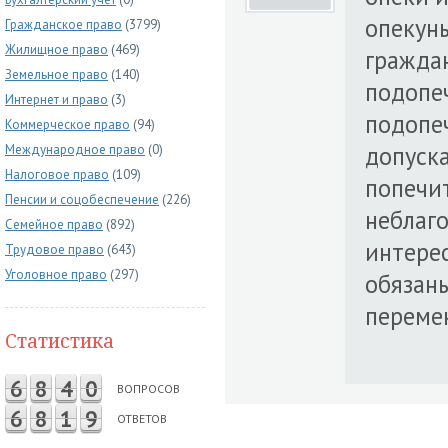
опекун
Гражданское право
(3799)
Жилищное право
(469)
гражда
Земельное право
(140)
подопе
Интернет и право
(3)
подопе
Коммерческое право
(94)
допуска
Международное право
(0)
Налоговое право
(109)
попечит
Пенсии и соцобеспечение
(226)
неблаго
Семейное право
(892)
интерес
Трудовое право
(643)
Уголовное право
(297)
обязаны
перемен
Статистика
6
8
4
0
ВОПРОСОВ
6
8
1
9
ОТВЕТОВ