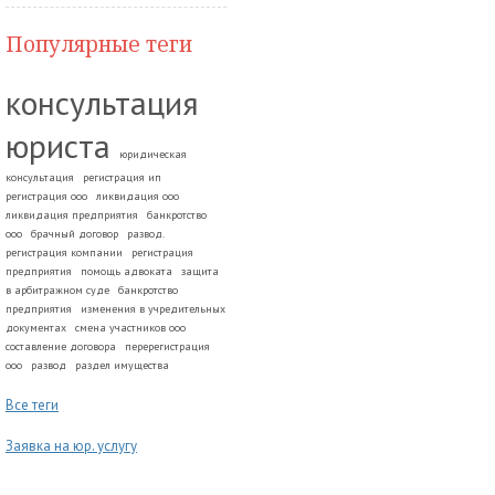
Популярные теги
консультация
юриста
юридическая
консультация
регистрация ип
регистрация ооо
ликвидация ооо
ликвидация предприятия
банкротство
ооо
брачный договор
развод.
регистрация компании
регистрация
предприятия
помощь адвоката
защита
в арбитражном суде
банкротство
предприятия
изменения в учредительных
документах
смена участников ооо
составление договора
перерегистрация
ооо
развод
раздел имущества
Все теги
Заявка на юр. услугу