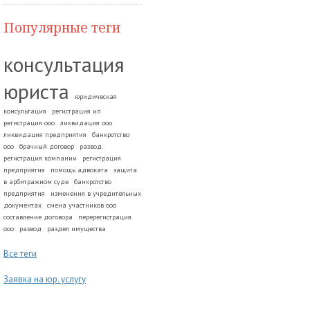
Популярные теги
консультация
юриста
юридическая
консультация
регистрация ип
регистрация ооо
ликвидация ооо
ликвидация предприятия
банкротство
ооо
брачный договор
развод.
регистрация компании
регистрация
предприятия
помощь адвоката
защита
в арбитражном суде
банкротство
предприятия
изменения в учредительных
документах
смена участников ооо
составление договора
перерегистрация
ооо
развод
раздел имущества
Все теги
Заявка на юр. услугу