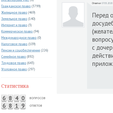
Ответил
07.05.2020
Гражданское право
(3799)
Жилищное право
(469)
Перед 
Земельное право
(140)
досудеб
Интернет и право
(3)
(желате
Коммерческое право
(94)
вопрос
Международное право
(0)
Налоговое право
(109)
с доче
Пенсии и соцобеспечение
(226)
действ
Семейное право
(892)
приложи
Трудовое право
(643)
Уголовное право
(297)
Статистика
6
8
4
0
ВОПРОСОВ
6
8
1
9
ОТВЕТОВ