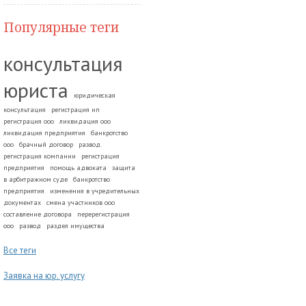
Популярные теги
консультация
юриста
юридическая
консультация
регистрация ип
регистрация ооо
ликвидация ооо
ликвидация предприятия
банкротство
ооо
брачный договор
развод.
регистрация компании
регистрация
предприятия
помощь адвоката
защита
в арбитражном суде
банкротство
предприятия
изменения в учредительных
документах
смена участников ооо
составление договора
перерегистрация
ооо
развод
раздел имущества
Все теги
Заявка на юр. услугу