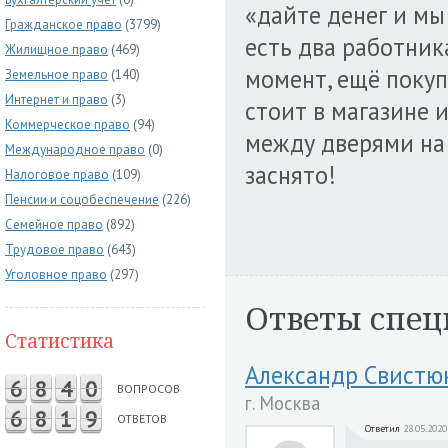
«дайте денег и мы
Гражданское право
(3799)
есть два работник
Жилищное право
(469)
момент, ещё покуп
Земельное право
(140)
Интернет и право
(3)
стоит в магазине и
Коммерческое право
(94)
между дверями на 
Международное право
(0)
заснято!
Налоговое право
(109)
Пенсии и соцобеспечение
(226)
Семейное право
(892)
Трудовое право
(643)
Уголовное право
(297)
Ответы спец
Статистика
Александр Свистю
6
8
4
0
ВОПРОСОВ
г. Москва
6
8
1
9
ОТВЕТОВ
Ответил
28.05.2020