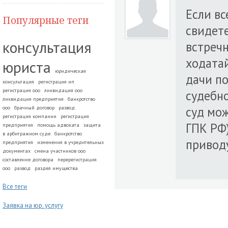
Если вс
Популярные теги
свидете
консультация
встречн
ходатай
юриста
юридическая
дачи по
консультация
регистрация ип
регистрация ооо
ликвидация ооо
судебн
ликвидация предприятия
банкротство
суд мож
ооо
брачный договор
развод.
регистрация компании
регистрация
ГПК РФ
предприятия
помощь адвоката
защита
в арбитражном суде
банкротство
привод
предприятия
изменения в учредительных
документах
смена участников ооо
составление договора
перерегистрация
ооо
развод
раздел имущества
Все теги
Заявка на юр. услугу