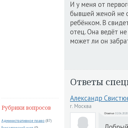
И у меня от первог
бывшей женой не о
ребёнком. В свиде
отец. Она ведёт н
может ли он забрат
Ответы спец
Александр Свистю
г. Москва
Рубрики вопросов
Ответил
02.06.2020
Административное право
(87)
Добрый 
Бухгалтерский учет
(0)