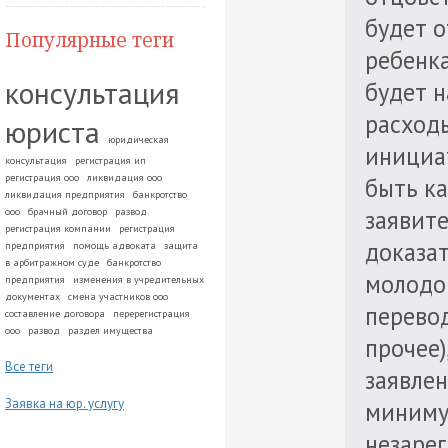
будет о
Популярные теги
ребенка
консультация
будет н
расходы
юриста
юридическая
инициа
консультация
регистрация ип
регистрация ооо
ликвидация ооо
быть ка
ликвидация предприятия
банкротство
заявите
ооо
брачный договор
развод.
регистрация компании
регистрация
доказа
предприятия
помощь адвоката
защита
в арбитражном суде
банкротство
молодог
предприятия
изменения в учредительных
документах
смена участников ооо
перевод
составление договора
перерегистрация
ооо
развод
раздел имущества
прочее)
Все теги
заявлен
Заявка на юр. услугу
миниму
незарег