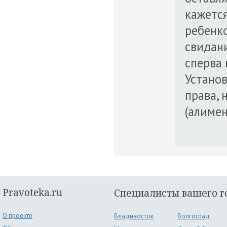
кажетс
ребенко
свидани
сперва 
Устано
права, 
(алимен
Pravoteka.ru
Специалисты вашего г
О проекте
Владивосток
Волгоград