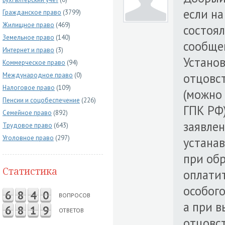
если на
Гражданское право
(3799)
Жилищное право
(469)
состоял
Земельное право
(140)
сообщен
Интернет и право
(3)
Установ
Коммерческое право
(94)
отцовс
Международное право
(0)
Налоговое право
(109)
(можно 
Пенсии и соцобеспечение
(226)
ГПК РФ)
Семейное право
(892)
заявлен
Трудовое право
(643)
Уголовное право
(297)
устанав
при об
Статистика
оплати
особого
6
8
4
0
ВОПРОСОВ
а при в
6
8
1
9
ОТВЕТОВ
отцовст