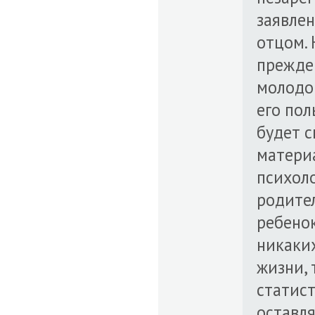
заявлен
отцом. 
прежде 
молодог
его пол
будет с
материа
психоло
родите
ребенок
никаких
жизни, 
статист
оставля