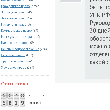
быть пр
Гражданское право
(3799)
Жилищное право
(469)
УПК РФ
Земельное право
(140)
Руковод
Интернет и право
(3)
30 дней
Коммерческое право
(94)
оборота
Международное право
(0)
Налоговое право
(109)
можно 
Пенсии и соцобеспечение
(226)
отделен
Семейное право
(892)
какой с
Трудовое право
(643)
Уголовное право
(297)
Статистика
6
8
4
0
ВОПРОСОВ
6
8
1
9
ОТВЕТОВ