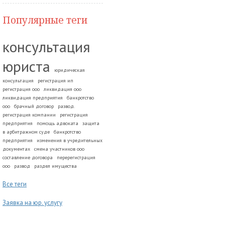
Популярные теги
консультация
юриста
юридическая
консультация
регистрация ип
регистрация ооо
ликвидация ооо
ликвидация предприятия
банкротство
ооо
брачный договор
развод.
регистрация компании
регистрация
предприятия
помощь адвоката
защита
в арбитражном суде
банкротство
предприятия
изменения в учредительных
документах
смена участников ооо
составление договора
перерегистрация
ооо
развод
раздел имущества
Все теги
Заявка на юр. услугу