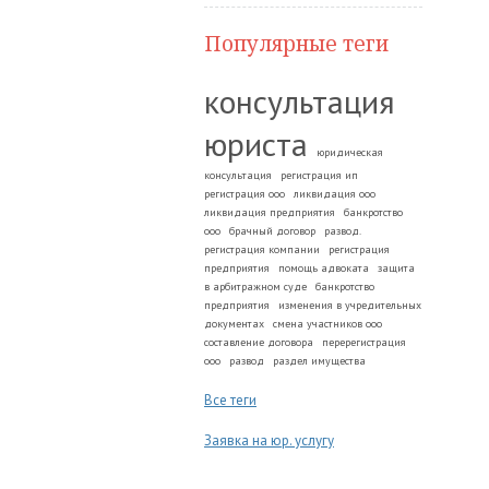
Популярные теги
консультация
юриста
юридическая
консультация
регистрация ип
регистрация ооо
ликвидация ооо
ликвидация предприятия
банкротство
ооо
брачный договор
развод.
регистрация компании
регистрация
предприятия
помощь адвоката
защита
в арбитражном суде
банкротство
предприятия
изменения в учредительных
документах
смена участников ооо
составление договора
перерегистрация
ооо
развод
раздел имущества
Все теги
Заявка на юр. услугу