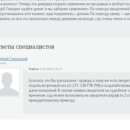
за волосы! Теперь эта девушка подала заявление на продавца и требует 
рб. Говорит «дайте денег и мы заберем заявление». По поводу свидетелей
сутствовали в этот момент, ещё покупатель с детьми. По поводу камер — ка
азина, но все это произошло между дверями на входе, где очень темно и та
тветы специалистов
трий Сикорский
осква
Ответил
11.06.2020 в 16:22
Если все, что Вы рассказали - правда, к тому же есть свид
подать встречный иск (ст.137- 138 ГПК РФ) и ходатайство
дачи показаний. В случае неявки свидетеля на судебное
причинам, суд может возложить на свидетеля штраф (ч.2 ст
принудительному приводу.