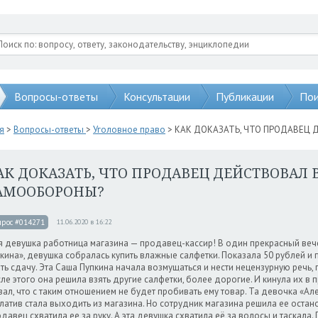
Вопросы-ответы
Консультации
Публикации
Пои
я
>
Вопросы-ответы
>
Уголовное право
> КАК ДОКАЗАТЬ, ЧТО ПРОДАВЕЦ
АК ДОКАЗАТЬ, ЧТО ПРОДАВЕЦ ДЕЙСТВОВАЛ 
АМООБОРОНЫ?
прос #014271
11.06.2020 в 16:22
 девушка работница магазина — продавец-кассир! В один прекрасный веч
кина», девушка собралась купить влажные салфетки. Показала 50 рублей и 
ть сдачу. Эта Саша Пупкина начала возмущаться и нести нецензурную речь,
ле этого она решила взять другие салфетки, более дорогие. И кинула их в
зал, что с таким отношением не будет пробивать ему товар. Та девочка «Ал
латив стала выходить из магазина. Но сотрудник магазина решила ее остано
давец схватила ее за руку. А эта девушка схватила её за волосы и таскала