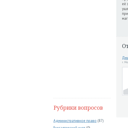
её 
уще
при
маг
О
Дми
г. М
Рубрики вопросов
Административное право
(87)
Бухгалтерский учет
(0)