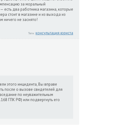
компенсацию за моральный
 — есть два работника магазина, которые
мера стоит в магазине и из выхода из
м ничего не заснято!
консультация юриста
Теги:
етели этого инцидента, Вы вправе
вать после о вызове свидетелей для
 заседание по неуважительным
.168 ГПК РФ) или подвергнуть его