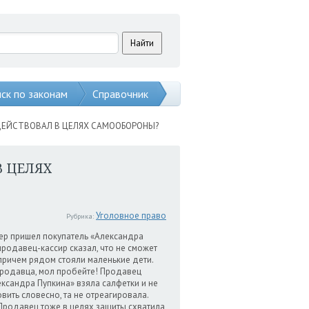
ск по законам
Справочник
 ДЕЙСТВОВАЛ В ЦЕЛЯХ САМООБОРОНЫ?
В ЦЕЛЯХ
Уголовное право
Рубрика:
ер пришел покупатель «Александра
продавец-кассир сказал, что не сможет
 причем рядом стояли маленькие дети.
 продавца, мол пробейте! Продавец
ександра Пупкина» взяла салфетки и не
вить словесно, та не отреагировала.
. Продавец тоже в целях защиты схватила