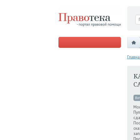
Главна
К
С
Во
Моя
Пуп
сда
Пос
ска
зап
Про