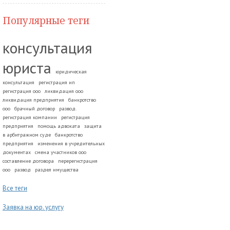
Популярные теги
консультация
юриста
юридическая
консультация
регистрация ип
регистрация ооо
ликвидация ооо
ликвидация предприятия
банкротство
ооо
брачный договор
развод.
регистрация компании
регистрация
предприятия
помощь адвоката
защита
в арбитражном суде
банкротство
предприятия
изменения в учредительных
документах
смена участников ооо
составление договора
перерегистрация
ооо
развод
раздел имущества
Все теги
Заявка на юр. услугу