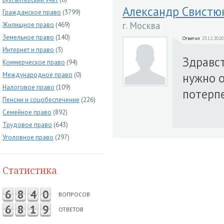
Александр Свистю
Гражданское право
(3799)
г. Москва
Жилищное право
(469)
Земельное право
(140)
Ответил
23.12.2020
Интернет и право
(3)
Здравст
Коммерческое право
(94)
нужно о
Международное право
(0)
Налоговое право
(109)
потерп
Пенсии и соцобеспечение
(226)
Семейное право
(892)
Трудовое право
(643)
Уголовное право
(297)
Статистика
6
8
4
0
ВОПРОСОВ
6
8
1
9
ОТВЕТОВ