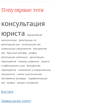
Популярные теги
консультация
юриста
юридическая
консультация
регистрация ип
регистрация ооо
ликвидация ооо
ликвидация предприятия
банкротство
ооо
брачный договор
развод.
регистрация компании
регистрация
предприятия
помощь адвоката
защита
в арбитражном суде
банкротство
предприятия
изменения в учредительных
документах
смена участников ооо
составление договора
перерегистрация
ооо
развод
раздел имущества
Все теги
Заявка на юр. услугу