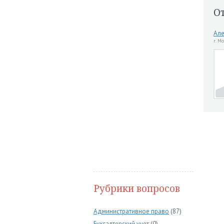
О
Але
г. М
Рубрики вопросов
Административное право
(87)
Бухгалтерский учет
(0)