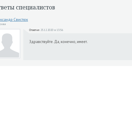
тветы специалистов
ксандр Свистюк
осква
Ответил
25.12.2020 в 13:56
Здравствуйте. Да, конечно, имеет.