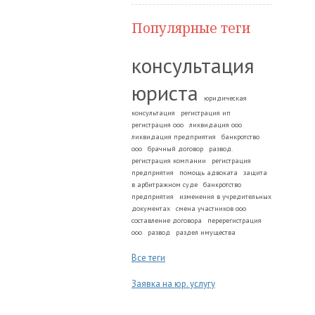
Популярные теги
консультация
юриста
юридическая
консультация
регистрация ип
регистрация ооо
ликвидация ооо
ликвидация предприятия
банкротство
ооо
брачный договор
развод.
регистрация компании
регистрация
предприятия
помощь адвоката
защита
в арбитражном суде
банкротство
предприятия
изменения в учредительных
документах
смена участников ооо
составление договора
перерегистрация
ооо
развод
раздел имущества
Все теги
Заявка на юр. услугу