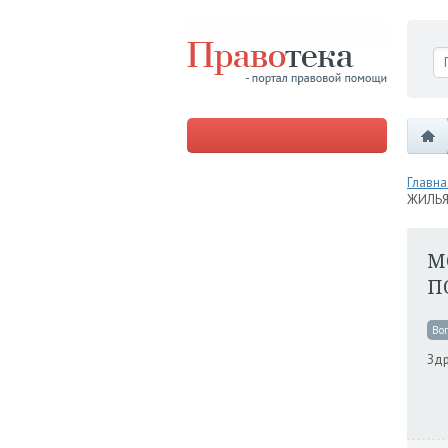
Главна
ЖИЛЬЯ
М
П
Во
Здр