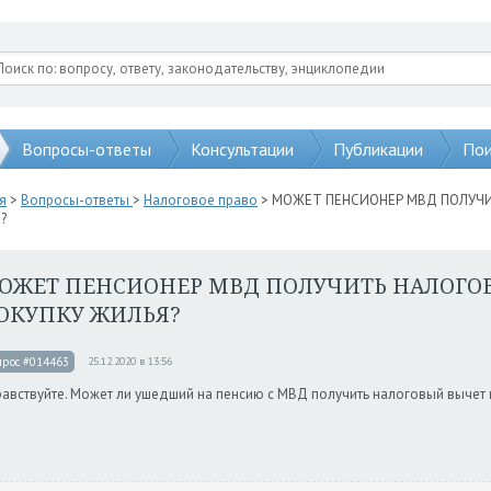
Вопросы-ответы
Консультации
Публикации
Пои
я
>
Вопросы-ответы
>
Налоговое право
> МОЖЕТ ПЕНСИОНЕР МВД ПОЛУЧИ
?
ОЖЕТ ПЕНСИОНЕР МВД ПОЛУЧИТЬ НАЛОГО
ОКУПКУ ЖИЛЬЯ?
прос #014463
25.12.2020 в 13:56
авствуйте. Может ли ушедший на пенсию с МВД получить налоговый вычет 