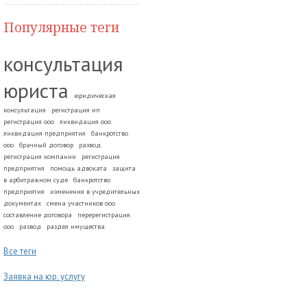
Популярные теги
консультация
юриста
юридическая
консультация
регистрация ип
регистрация ооо
ликвидация ооо
ликвидация предприятия
банкротство
ооо
брачный договор
развод.
регистрация компании
регистрация
предприятия
помощь адвоката
защита
в арбитражном суде
банкротство
предприятия
изменения в учредительных
документах
смена участников ооо
составление договора
перерегистрация
ооо
развод
раздел имущества
Все теги
Заявка на юр. услугу