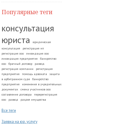
Популярные теги
консультация
юриста
юридическая
консультация
регистрация ип
регистрация ооо
ликвидация ооо
ликвидация предприятия
банкротство
ооо
брачный договор
развод.
регистрация компании
регистрация
предприятия
помощь адвоката
защита
в арбитражном суде
банкротство
предприятия
изменения в учредительных
документах
смена участников ооо
составление договора
перерегистрация
ооо
развод
раздел имущества
Все теги
Заявка на юр. услугу