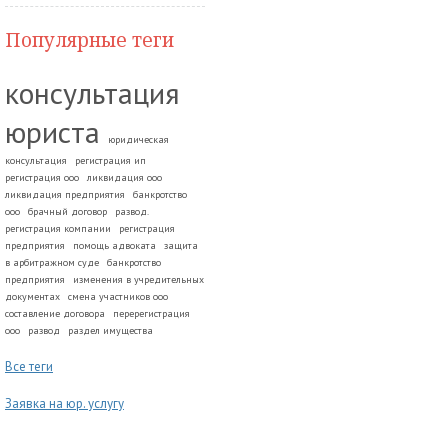
Популярные теги
консультация
юриста
юридическая
консультация
регистрация ип
регистрация ооо
ликвидация ооо
ликвидация предприятия
банкротство
ооо
брачный договор
развод.
регистрация компании
регистрация
предприятия
помощь адвоката
защита
в арбитражном суде
банкротство
предприятия
изменения в учредительных
документах
смена участников ооо
составление договора
перерегистрация
ооо
развод
раздел имущества
Все теги
Заявка на юр. услугу