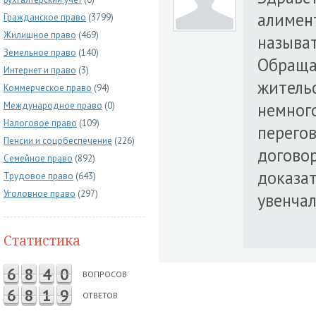
алимент
Гражданское право
(3799)
Жилищное право
(469)
называт
Земельное право
(140)
Обраща
Интернет и право
(3)
жительс
Коммерческое право
(94)
немного
Международное право
(0)
Налоговое право
(109)
перегов
Пенсии и соцобеспечение
(226)
договор
Семейное право
(892)
доказат
Трудовое право
(643)
Уголовное право
(297)
увенчал
Статистика
6
8
4
0
ВОПРОСОВ
6
8
1
9
ОТВЕТОВ