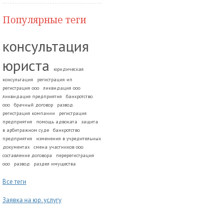
Популярные теги
консультация
юриста
юридическая
консультация
регистрация ип
регистрация ооо
ликвидация ооо
ликвидация предприятия
банкротство
ооо
брачный договор
развод.
регистрация компании
регистрация
предприятия
помощь адвоката
защита
в арбитражном суде
банкротство
предприятия
изменения в учредительных
документах
смена участников ооо
составление договора
перерегистрация
ооо
развод
раздел имущества
Все теги
Заявка на юр. услугу