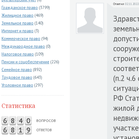
Ответил
02.11.2022
Гражданское право
(3799)
Жилищное право
(469)
Здравс
Земельное право
(140)
земельн
Интернет и право
(3)
допуст
Коммерческое право
(94)
сооруж
Международное право
(0)
Налоговое право
(109)
строите
Пенсии и соцобеспечение
(226)
соотве
Семейное право
(892)
(п.2 ч.6
Трудовое право
(643)
Уголовное право
(297)
ситуац
РФ Стат
Статистика
жилой д
недвиж
6
8
4
0
ВОПРОСОВ
участке
6
8
1
9
ОТВЕТОВ
устано