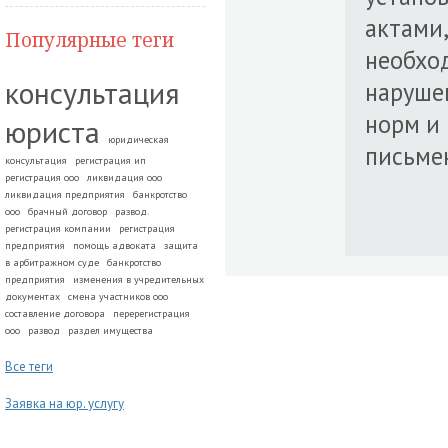
актами,
Популярные теги
необхо
консультация
наруше
норм и 
юриста
юридическая
письме
консультация
регистрация ип
регистрация ооо
ликвидация ооо
ликвидация предприятия
банкротство
ооо
брачный договор
развод.
регистрация компании
регистрация
предприятия
помощь адвоката
защита
в арбитражном суде
банкротство
предприятия
изменения в учредительных
документах
смена участников ооо
составление договора
перерегистрация
ооо
развод
раздел имущества
Все теги
Заявка на юр. услугу