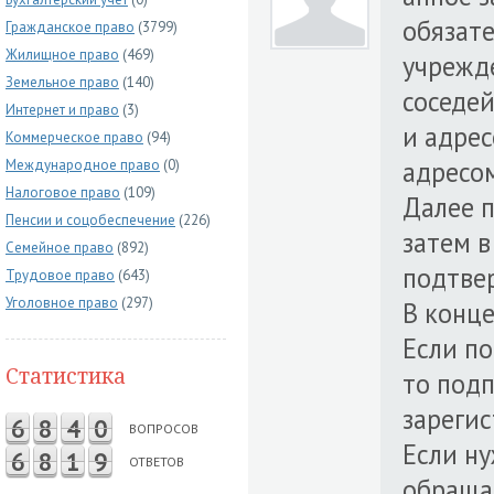
обязат
Гражданское право
(3799)
Жилищное право
(469)
учрежде
Земельное право
(140)
соседе
Интернет и право
(3)
и адре
Коммерческое право
(94)
адресом
Международное право
(0)
Налоговое право
(109)
Далее п
Пенсии и соцобеспечение
(226)
затем в
Семейное право
(892)
подтве
Трудовое право
(643)
Уголовное право
(297)
В конце
Если по
Статистика
то под
зарегис
6
8
4
0
ВОПРОСОВ
Если ну
6
8
1
9
ОТВЕТОВ
обраща