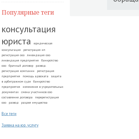
Популярные теги
консультация
юриста
юридическая
консультация
регистрация ип
регистрация ооо
ликвидация ооо
ликвидация предприятия
банкротство
ооо
брачный договор
развод.
регистрация компании
регистрация
предприятия
помощь адвоката
защита
в арбитражном суде
банкротство
предприятия
изменения в учредительных
документах
смена участников ооо
составление договора
перерегистрация
ооо
развод
раздел имущества
Все теги
Заявка на юр. услугу