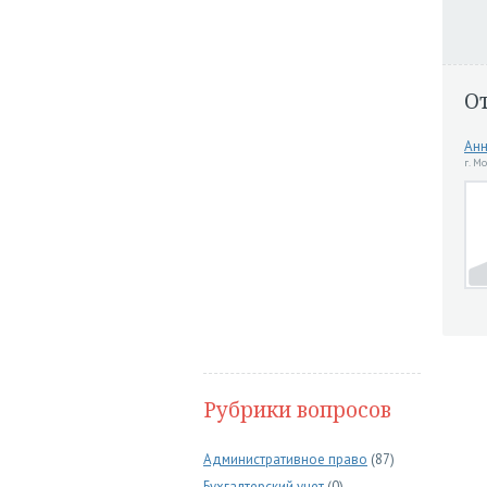
О
Ан
г. М
Рубрики вопросов
Административное право
(87)
Бухгалтерский учет
(0)