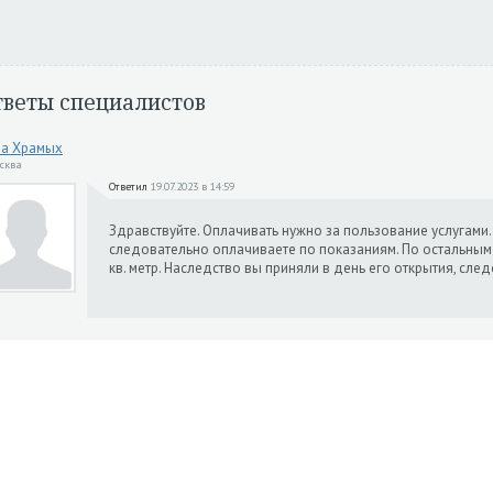
тветы специалистов
на Храмых
осква
Ответил
19.07.2023 в 14:59
Здравствуйте. Оплачивать нужно за пользование услугами.
следовательно оплачиваете по показаниям. По остальным 
кв. метр. Наследство вы приняли в день его открытия, сл