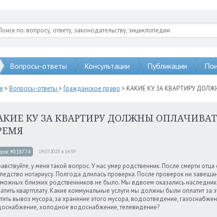
Вопросы-ответы
Консультации
Публикации
Пои
я
>
Вопросы-ответы
>
Гражданское право
> КАКИЕ КУ ЗА КВАРТИРУ ДОЛ
АКИЕ КУ ЗА КВАРТИРУ ДОЛЖНЫ ОПЛАЧИВА
РЕМЯ
прос #018774
19.07.2023 в 14:59
авствуйте, у меня такой вопрос. У нас умер родственник. После смерти отц
ледство нотариусу. Полгода длилась проверка. После проверок ни завещани
можных близких родственников не было. Мы вдвоем оказались наследника
атить квартплату. Какие коммунальные услуги мы должны были оплатит за 
тить вывоз мусора, за хранение этого мусора, водоотведение, газоснабжен
оснабжение, холодное водоснабжение, телевидение?