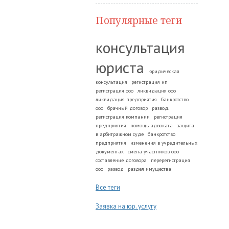
Популярные теги
консультация
юриста
юридическая
консультация
регистрация ип
регистрация ооо
ликвидация ооо
ликвидация предприятия
банкротство
ооо
брачный договор
развод.
регистрация компании
регистрация
предприятия
помощь адвоката
защита
в арбитражном суде
банкротство
предприятия
изменения в учредительных
документах
смена участников ооо
составление договора
перерегистрация
ооо
развод
раздел имущества
Все теги
Заявка на юр. услугу