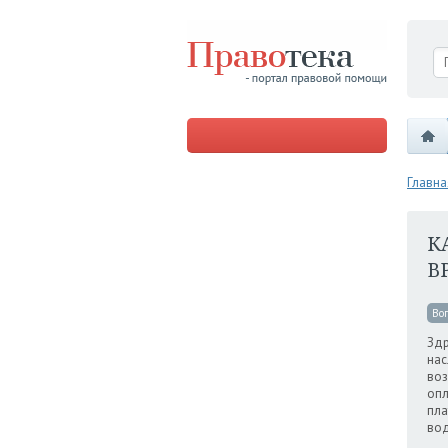
Главна
К
В
Во
Здр
нас
воз
опл
пла
вод