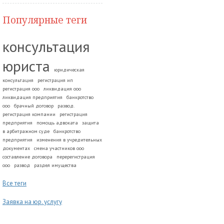
Популярные теги
консультация
юриста
юридическая
консультация
регистрация ип
регистрация ооо
ликвидация ооо
ликвидация предприятия
банкротство
ооо
брачный договор
развод.
регистрация компании
регистрация
предприятия
помощь адвоката
защита
в арбитражном суде
банкротство
предприятия
изменения в учредительных
документах
смена участников ооо
составление договора
перерегистрация
ооо
развод
раздел имущества
Все теги
Заявка на юр. услугу