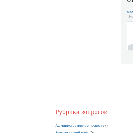
Але
г. М
Рубрики вопросов
Административное право
(87)
Бухгалтерский учет
(0)