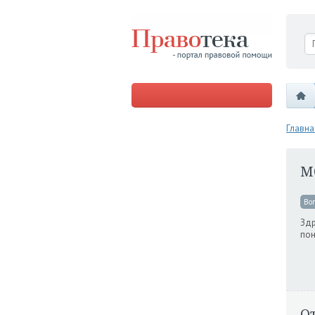
Главна
М
Во
Здр
пон
О