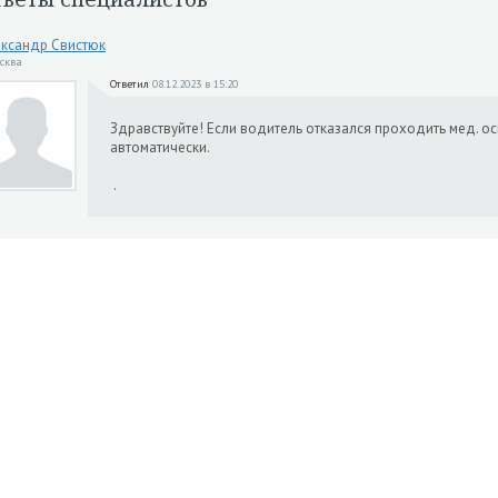
ксандр Свистюк
осква
Ответил
08.12.2023 в 15:20
Здравствуйте! Если водитель отказался проходить мед. о
автоматически.
.