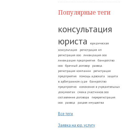
Популярные теги
консультация
юриста
юридическая
консультация
регистрация ип
регистрация ооо
ликвидация ооо
ликвидация предприятия
банкротство
ооо
брачный договор
развод.
регистрация компании
регистрация
предприятия
помощь адвоката
защита
в арбитражном суде
банкротство
предприятия
изменения в учредительных
документах
смена участников ооо
составление договора
перерегистрация
ооо
развод
раздел имущества
Все теги
Заявка на юр. услугу