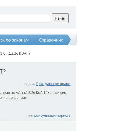
ск по законам
Справочник
 СТ.12.26 КОАП?
П?
Гражданское право
Рубрика:
прав по ч.1 ст.12.26 КоАП? Есть видео,
какие-то шансы?
консультация юриста
Теги: