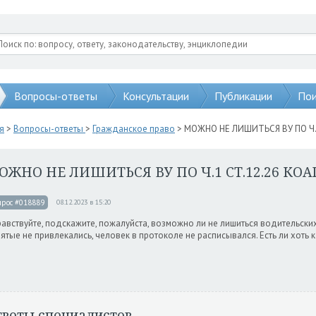
Вопросы-ответы
Консультации
Публикации
Пои
я
>
Вопросы-ответы
>
Гражданское право
> МОЖНО НЕ ЛИШИТЬСЯ ВУ ПО Ч.1
ОЖНО НЕ ЛИШИТЬСЯ ВУ ПО Ч.1 СТ.12.26 КОА
прос #018889
08.12.2023 в 15:20
авствуйте, подскажите, пожалуйста, возможно ли не лишиться водительских 
ятые не привлекались, человек в протоколе не расписывался. Есть ли хоть 
тветы специалистов