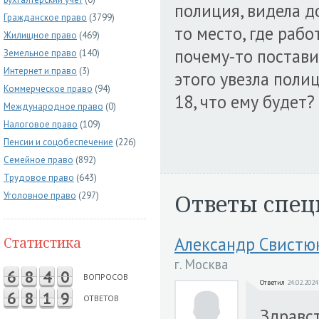
полиция, видела до
Гражданское право
(3799)
то место, где рабо
Жилищное право
(469)
почему-то постави
Земельное право
(140)
Интернет и право
(3)
этого увезла полиц
Коммерческое право
(94)
18, что ему будет?
Международное право
(0)
Налоговое право
(109)
Пенсии и соцобеспечение
(226)
Семейное право
(892)
Трудовое право
(643)
Ответы спец
Уголовное право
(297)
Александр Свистю
Статистика
г. Москва
6
8
4
0
ВОПРОСОВ
Ответил
24.02.2024
6
8
1
9
ОТВЕТОВ
Здравс