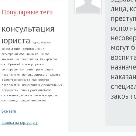
лица, 
Популярные теги
преступ
консультация
исполни
несове
юриста
юридическая
могут 
консультация
регистрация ип
регистрация ооо
ликвидация ооо
воспит
ликвидация предприятия
банкротство
назначе
ооо
брачный договор
развод.
регистрация компании
регистрация
наказа
предприятия
помощь адвоката
защита
в арбитражном суде
банкротство
специа
предприятия
изменения в учредительных
документах
смена участников ооо
закрыто
составление договора
перерегистрация
ооо
развод
раздел имущества
Все теги
Заявка на юр. услугу