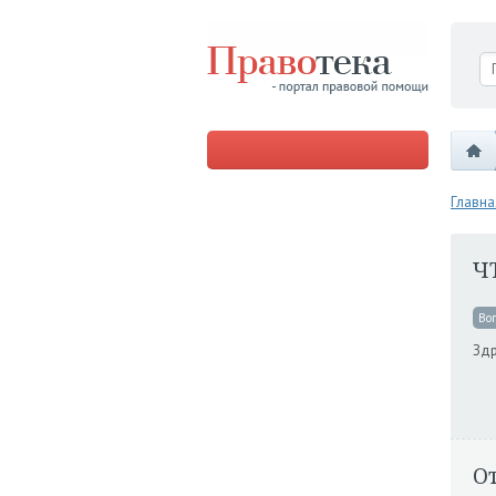
Главна
Ч
Во
Здр
О