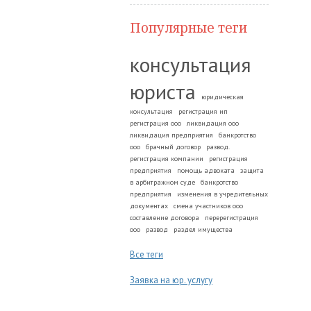
Популярные теги
консультация
юриста
юридическая
консультация
регистрация ип
регистрация ооо
ликвидация ооо
ликвидация предприятия
банкротство
ооо
брачный договор
развод.
регистрация компании
регистрация
предприятия
помощь адвоката
защита
в арбитражном суде
банкротство
предприятия
изменения в учредительных
документах
смена участников ооо
составление договора
перерегистрация
ооо
развод
раздел имущества
Все теги
Заявка на юр. услугу