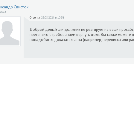
ксандр Свистюк
осква
Ответил
22.08.2024 в 10:36
Добрый день. Если должник не реагирует на ваши просьб
претензию с требованием вернуть долг. Вы также можете п
понадобятся доказательства (например, переписка или рас