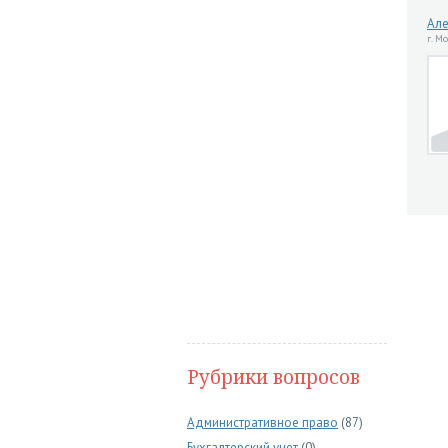
Але
г. М
Рубрики вопросов
Административное право
(87)
Бухгалтерский учет
(0)