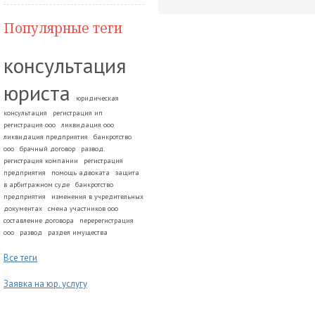
Популярные теги
консультация
юриста
юридическая
консультация
регистрация ип
регистрация ооо
ликвидация ооо
ликвидация предприятия
банкротство
ооо
брачный договор
развод.
регистрация компании
регистрация
предприятия
помощь адвоката
защита
в арбитражном суде
банкротство
предприятия
изменения в учредительных
документах
смена участников ооо
составление договора
перерегистрация
ооо
развод
раздел имущества
Все теги
Заявка на юр. услугу