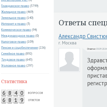
Гражданское право
(3799)
Жилищное право
(469)
Земельное право
(140)
Ответы спец
Интернет и право
(3)
Коммерческое право
(94)
Александр Свистю
Международное право
(0)
Налоговое право
(109)
г. Москва
Пенсии и соцобеспечение
(226)
Ответил
03.09.2024
Семейное право
(892)
Здравс
Трудовое право
(643)
Уголовное право
(297)
оформле
приста
Статистика
регист
6
8
4
0
ВОПРОСОВ
6
8
1
9
ОТВЕТОВ