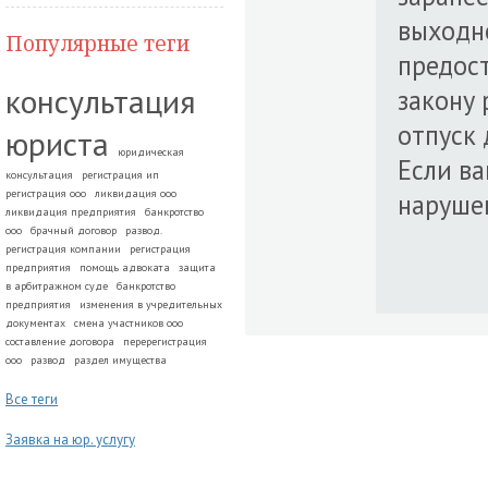
выходно
Популярные теги
предост
консультация
закону 
отпуск 
юриста
юридическая
Если ва
консультация
регистрация ип
регистрация ооо
ликвидация ооо
наруше
ликвидация предприятия
банкротство
ооо
брачный договор
развод.
регистрация компании
регистрация
предприятия
помощь адвоката
защита
в арбитражном суде
банкротство
предприятия
изменения в учредительных
документах
смена участников ооо
составление договора
перерегистрация
ооо
развод
раздел имущества
Все теги
Заявка на юр. услугу