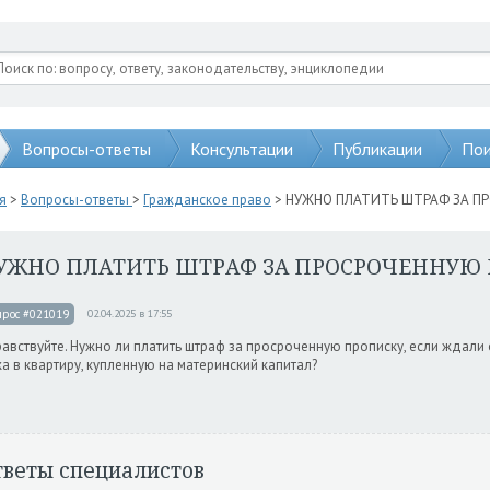
Вопросы-ответы
Консультации
Публикации
Пои
я
>
Вопросы-ответы
>
Гражданское право
> НУЖНО ПЛАТИТЬ ШТРАФ ЗА П
УЖНО ПЛАТИТЬ ШТРАФ ЗА ПРОСРОЧЕННУЮ
прос #021019
02.04.2025 в 17:55
авствуйте. Нужно ли платить штраф за просроченную прописку, если ждали
а в квартиру, купленную на материнский капитал?
тветы специалистов