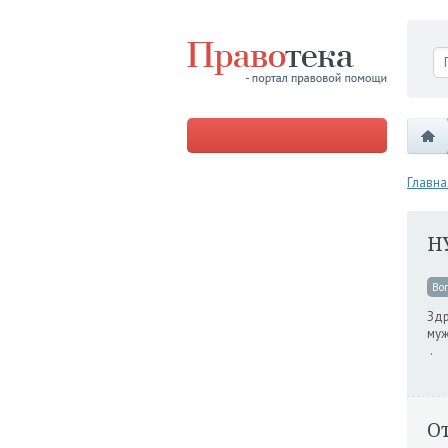
Главна
Н
Во
Здр
муж
.
О