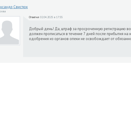
ксандр Свистюк
осква
Ответил
02.04.2025 в 17:55
Добрый день! Да, штраф за просроченную регистрацию воз
должен прописаться в течение 7 дней после прибытия на 
одобрения из органов опеки не освобождает от обязанно