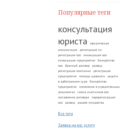
Популярные теги
консультация
юриста
юридическая
консультация
регистрация ип
регистрация ооо
ликвидация ооо
ликвидация предприятия
банкротство
ооо
брачный договор
развод.
регистрация компании
регистрация
предприятия
помощь адвоката
защита
в арбитражном суде
банкротство
предприятия
изменения в учредительных
документах
смена участников ооо
составление договора
перерегистрация
ооо
развод
раздел имущества
Все теги
Заявка на юр. услугу