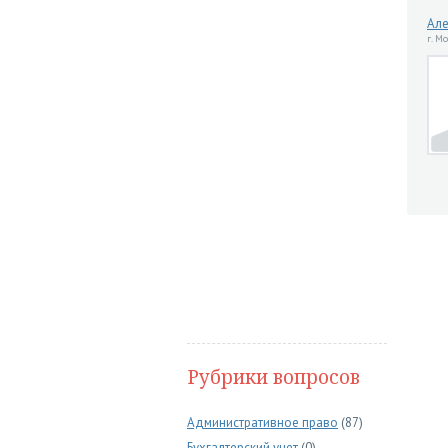
Але
г. М
Рубрики вопросов
Административное право
(87)
Бухгалтерский учет
(0)