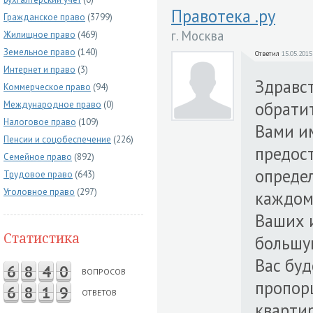
Правотека .ру
Гражданское право
(3799)
г. Москва
Жилищное право
(469)
Земельное право
(140)
Ответил
15.05.2015
Интернет и право
(3)
Здравст
Коммерческое право
(94)
обратит
Международное право
(0)
Налоговое право
(109)
Вами и
Пенсии и соцобеспечение
(226)
предост
Семейное право
(892)
опреде
Трудовое право
(643)
Уголовное право
(297)
каждому
Ваших 
Статистика
большую
Вас буд
6
8
4
0
ВОПРОСОВ
пропорц
6
8
1
9
ОТВЕТОВ
квартир