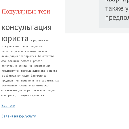
также у
Популярные теги
предпол
консультация
юриста
юридическая
консультация
регистрация ип
регистрация ооо
ликвидация ооо
ликвидация предприятия
банкротство
ооо
брачный договор
развод.
регистрация компании
регистрация
предприятия
помощь адвоката
защита
в арбитражном суде
банкротство
предприятия
изменения в учредительных
документах
смена участников ооо
составление договора
перерегистрация
ооо
развод
раздел имущества
Все теги
Заявка на юр. услугу