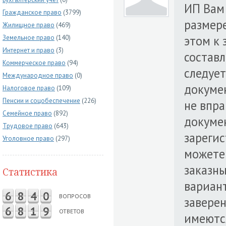
ИП Вам
Гражданское право
(3799)
размер
Жилищное право
(469)
этом к 
Земельное право
(140)
Интернет и право
(3)
состав
Коммерческое право
(94)
следует
Международное право
(0)
докумен
Налоговое право
(109)
Пенсии и соцобеспечение
(226)
не впра
Семейное право
(892)
докумен
Трудовое право
(643)
зареги
Уголовное право
(297)
можете 
заказн
Статистика
вариант
6
8
4
0
ВОПРОСОВ
заверен
6
8
1
9
ОТВЕТОВ
имеются