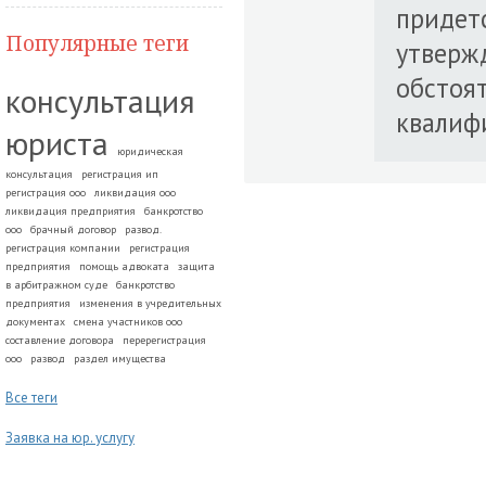
придетс
Популярные теги
утверж
обстоят
консультация
квалиф
юриста
юридическая
консультация
регистрация ип
регистрация ооо
ликвидация ооо
ликвидация предприятия
банкротство
ооо
брачный договор
развод.
регистрация компании
регистрация
предприятия
помощь адвоката
защита
в арбитражном суде
банкротство
предприятия
изменения в учредительных
документах
смена участников ооо
составление договора
перерегистрация
ооо
развод
раздел имущества
Все теги
Заявка на юр. услугу