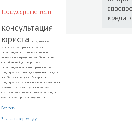
своевре
Популярные теги
кредито
консультация
юриста
юридическая
консультация
регистрация ип
регистрация ооо
ликвидация ооо
ликвидация предприятия
банкротство
ооо
брачный договор
развод.
регистрация компании
регистрация
предприятия
помощь адвоката
защита
в арбитражном суде
банкротство
предприятия
изменения в учредительных
документах
смена участников ооо
составление договора
перерегистрация
ооо
развод
раздел имущества
Все теги
Заявка на юр. услугу