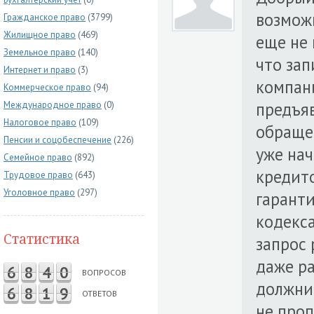
возмож
Гражданское право
(3799)
Жилищное право
(469)
еще не 
Земельное право
(140)
что за
Интернет и право
(3)
компан
Коммерческое право
(94)
предъя
Международное право
(0)
Налоговое право
(109)
обращен
Пенсии и соцобеспечение
(226)
уже нач
Семейное право
(892)
кредит
Трудовое право
(643)
Уголовное право
(297)
гаранти
кодекс
Статистика
запрос 
даже р
6
8
4
0
ВОПРОСОВ
должник
6
8
1
9
ОТВЕТОВ
не проп