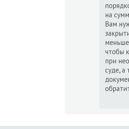
порядк
на сумм
Вам нуж
закрыти
меньше 
чтобы 
при не
суде, а
докуме
обратит