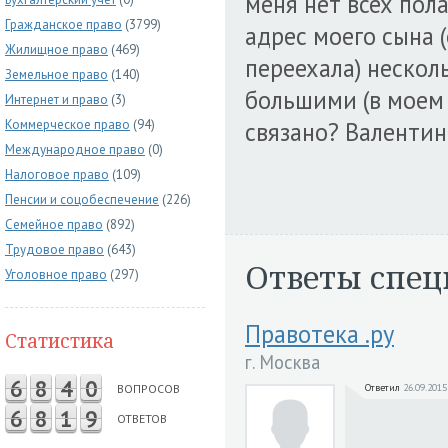
меня нет всех пол
Гражданское право
(3799)
адрес моего сына (
Жилищное право
(469)
переехала) нескол
Земельное право
(140)
большими (в моем 
Интернет и право
(3)
Коммерческое право
(94)
связано? Валентин
Международное право
(0)
Налоговое право
(109)
Пенсии и соцобеспечение
(226)
Семейное право
(892)
Трудовое право
(643)
Ответы спец
Уголовное право
(297)
Правотека .ру
Статистика
г. Москва
6
8
4
0
ВОПРОСОВ
Ответил
26.09.2015
6
8
1
9
ОТВЕТОВ