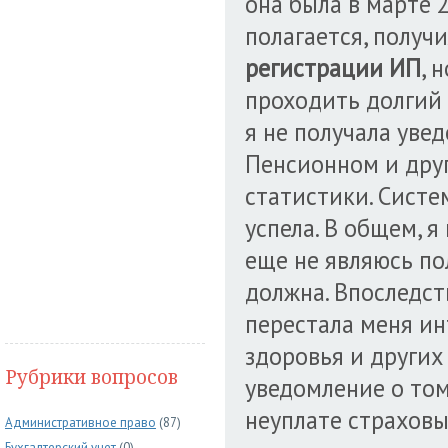
она была в марте 2
полагается, получ
регистрации ИП
, 
проходить долгий 
я не получала увед
Пенсионном и друг
статистики. Систе
успела. В общем, я
еще не являюсь по
должна. Впоследс
перестала меня инт
здоровья и других
Рубрики вопросов
уведомление о том
неуплате страховых
Административное право
(87)
Бухгалтерский учет
(0)