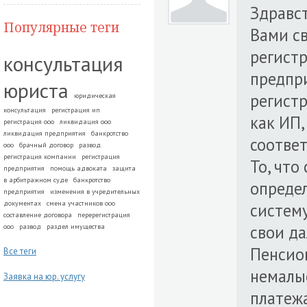
Здравс
Популярные теги
Вами с
регистр
консультация
предпр
юриста
регистр
юридическая
консультация
регистрация ип
как ИП,
регистрация ооо
ликвидация ооо
ликвидация предприятия
банкротство
соотве
ооо
брачный договор
развод.
регистрация компании
регистрация
То, что
предприятия
помощь адвоката
защита
в арбитражном суде
банкротство
определ
предприятия
изменения в учредительных
документах
смена участников ооо
систему
составление договора
перерегистрация
свои д
ооо
развод
раздел имущества
Пенсио
Все теги
немалы
Заявка на юр. услугу
платежа