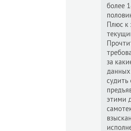
более 14
половин
Плюс к 
текущий
Прочти
требова
за каки
данных 
судить 
предъя
этими д
самотек
взыскан
исполн