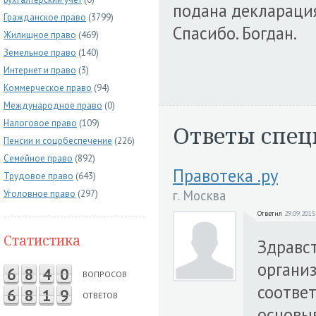
подана деклараци
Гражданское право
(3799)
Спасибо. Богдан.
Жилищное право
(469)
Земельное право
(140)
Интернет и право
(3)
Коммерческое право
(94)
Международное право
(0)
Налоговое право
(109)
Ответы спец
Пенсии и соцобеспечение
(226)
Семейное право
(892)
Правотека .ру
Трудовое право
(643)
г. Москва
Уголовное право
(297)
Ответил
29.09.2015
Статистика
Здравс
органи
6
8
4
0
ВОПРОСОВ
соответ
6
8
1
9
ОТВЕТОВ
основы