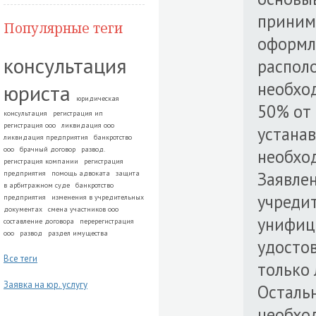
приним
Популярные теги
оформл
консультация
распол
необход
юриста
юридическая
50% от 
консультация
регистрация ип
регистрация ооо
ликвидация ооо
устанав
ликвидация предприятия
банкротство
ооо
брачный договор
развод.
необхо
регистрация компании
регистрация
Заявлен
предприятия
помощь адвоката
защита
в арбитражном суде
банкротство
учреди
предприятия
изменения в учредительных
документах
смена участников ооо
унифиц
составление договора
перерегистрация
ооо
развод
раздел имущества
удостов
Все теги
только 
Заявка на юр. услугу
Остальн
необхо