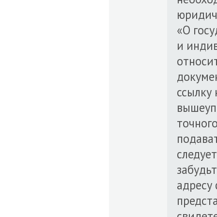
юридиче
«О гос
и инди
относи
докуме
ссылку 
вышеупо
точного
подават
следует
забудьт
адресу 
предст
свидете