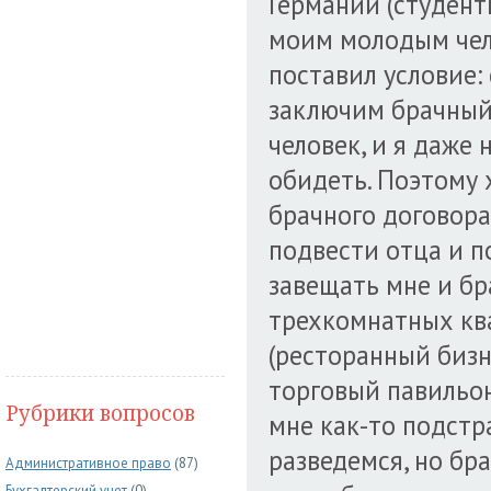
Германии (студент
моим молодым чело
поставил условие: 
заключим брачный
человек, и я даже 
обидеть. Поэтому 
брачного договора.
подвести отца и п
завещать мне и бр
трехкомнатных ква
(ресторанный бизн
торговый павильон
Рубрики вопросов
мне как-то подстра
разведемся, но бр
Административное право
(87)
Бухгалтерский учет
(0)