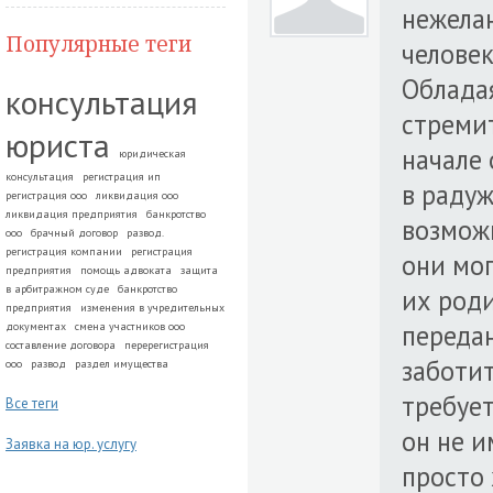
нежела
Популярные теги
человек
Облада
консультация
стремит
юриста
начале
юридическая
консультация
регистрация ип
в радуж
регистрация ооо
ликвидация ооо
ликвидация предприятия
банкротство
возмож
ооо
брачный договор
развод.
регистрация компании
регистрация
они мо
предприятия
помощь адвоката
защита
в арбитражном суде
банкротство
их род
предприятия
изменения в учредительных
передан
документах
смена участников ооо
составление договора
перерегистрация
заботит
ооо
развод
раздел имущества
требуе
Все теги
он не и
Заявка на юр. услугу
просто 