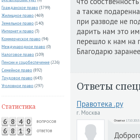
что собственность 
Гражданское право
(3799)
а также подаренна
Жилищное право
(469)
при разводе не по
Земельное право
(140)
дарить нам это им
Интернет и право
(3)
Коммерческое право
(94)
перешло к нам на 
Международное право
(0)
Благодарю заранее 
Налоговое право
(109)
Пенсии и соцобеспечение
(226)
Семейное право
(892)
Трудовое право
(643)
Ответы спец
Уголовное право
(297)
Правотека .ру
Статистика
г. Москва
6
8
4
0
Ответил
17.10.2015
ВОПРОСОВ
6
8
1
9
ОТВЕТОВ
Доброг