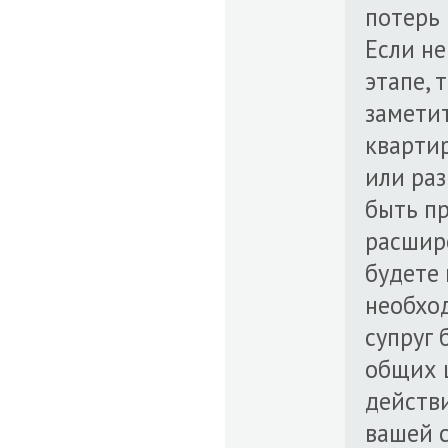
потерь
Если не
этапе, 
заметит
кварти
или ра
быть п
расшире
будете
необхо
супруг
общих 
действи
вашей с