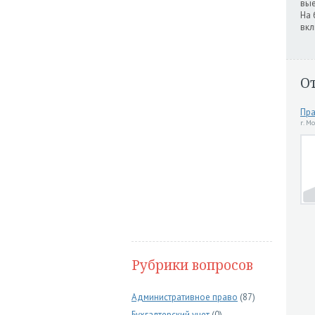
вые
На 
вкл
О
Пра
г. М
Рубрики вопросов
Административное право
(87)
Бухгалтерский учет
(0)