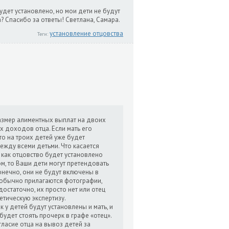
удет установлено, но мои дети не будут
? Спасибо за ответы! Светлана, Самара.
установление отцовства
Теги:
азмер алиментных выплат на двоих
 доходов отца. Если мать его
то на троих детей уже будет
жду всеми детьми. Что касается
 как отцовство будет установлено
, то Ваши дети могут претендовать
онечно, они не будут включены в
 обычно прилагаются фотографии,
достаточно, их просто нет или отец
нетическую экспертизу.
к у детей будут установлены и мать, и
 будет стоять прочерк в графе «отец».
гласие отца на вывоз детей за