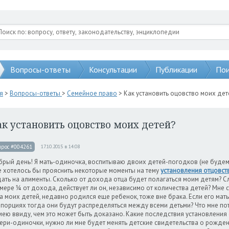
Вопросы-ответы
Консультации
Публикации
Пои
я
>
Вопросы-ответы
>
Семейное право
> Как установить оцовство моих дет
к установить оцовство моих детей?
прос #004261
17.10.2015 в 14:08
рый день! Я мать-одиночка, воспитываю двоих детей-погодков (не будем у
 хотелось бы прояснить некоторые моменты на тему
установления отцовст
ать на алименты. Сколько от дохода отца будет полагаться моим детям? С
мере ¼ от дохода, действует ли он, независимо от количества детей? Мне с
а моих детей, недавно родился еще ребенок, тоже вне брака. Если его мать
порциях тогда они будут распределяться между всеми детьми? Что мне пот
мею ввиду, чем это может быть доказано. Какие последствия установления 
ери-одиночки, нужно ли мне будет менять детские свидетельства о рожден