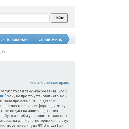
ск по законам
Справочник
ей?
Семейное право
Рубрика:
глубляться в тему «как же так вышло»).
ва
. Я хочу не просто установить его, но и
лышала про алименты на детей в
тала известна такая информация, что у
 тоже подаст на алименты, в каких
ребуется, чтобы установить отцовство?
отцовства для меня: потеряю ли я статус
ии, чтобы внести туда ФИО отца? При