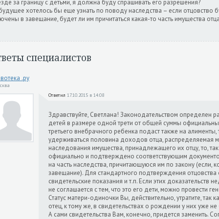
зде за границу с детьми, я должна буду спрашивать его разрешения?
будущее хотелось бы еще узнать по поводу наследства – если отцовство б
ючены в завещание, будет ли им причитаться какая-то часть имущества отца
тветы специалистов
вотека .ру
осква
Ответил
17.10.2015 в 14:08
Здравствуйте, Светлана! Законодательством определен р
детей в размере одной трети от общей суммы официальных
третьего внебрачного ребенка подаст также на алименты, 
удерживаться половина доходов отца, распределяемая ме
наследования имущества, принадлежащего их отцу, то, так
официально и подтверждено соответствующим документом
на часть наследства, причитающуюся им по закону (если, к
завещание). Для стандартного подтверждения отцовства
свидетельские показания и т.п. Если этих доказательств не
не соглашается с тем, что это его дети, можно провести ге
Статус матери-одиночки Вы, действительно, утратите, так ка
отец, к тому же, в свидетельствах о рождении у них уже не
А сами свидетельства Вам, конечно, придется заменить. Со