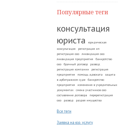
Популярные теги
консультация
юриста
юридическая
консультация
регистрация ип
регистрация ооо
ликвидация ооо
ликвидация предприятия
банкротство
ооо
брачный договор
развод.
регистрация компании
регистрация
предприятия
помощь адвоката
защита
в арбитражном суде
банкротство
предприятия
изменения в учредительных
документах
смена участников ооо
составление договора
перерегистрация
ооо
развод
раздел имущества
Все теги
Заявка на юр. услугу