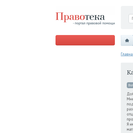
Главна
Ка
Во
Доб
Мне
под
раз
отц
про
Я и
мат