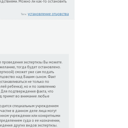
дствиями. Можно ли как-то остановить
установление отцовства
Теги:
е проведения экспертизы Вы можете.
желанию, тогда будет остановлено.
пертизой) сможет уже сам подать
отцовство над Вашим сыном. Факт
станавливаться не только по
лей ребенка), но и по заявлению
 Для подтверждения факта, что
уд примет во внимание любые
оводится специальным учреждением
частие в данном деле лица могут
енном учреждении или конкретными
определением суда о ее назначении,
едения других видов экспертизы.