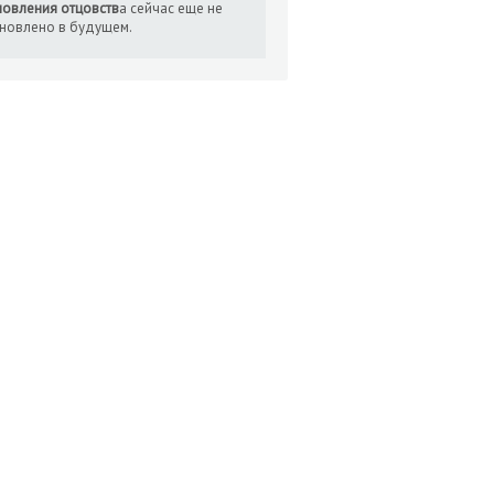
новления отцовств
а сейчас еще не
ановлено в будущем.