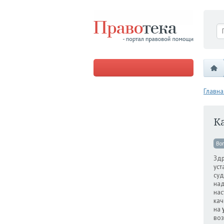
Главна
Ка
Во
Здр
уст
суд
над
нас
кач
на
воз