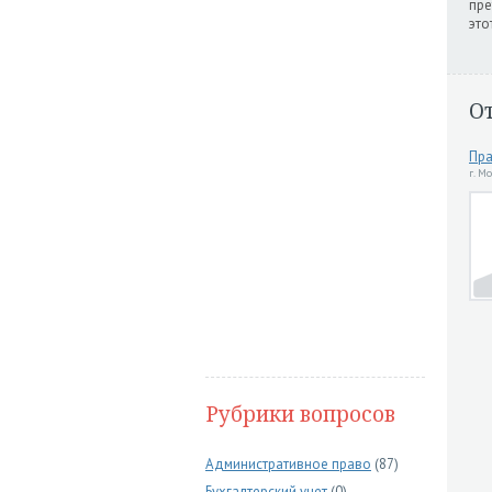
пре
это
О
Пра
г. М
Рубрики вопросов
Административное право
(87)
Бухгалтерский учет
(0)