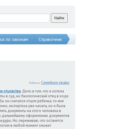
ск по законам
Справочник
Семейное право
Рубрика:
я отцовства
. Дело в том, что я хотела
ты в суд, но биологический отец в ходе
бы он считался отцом ребенка, то мне
нно, экспертиза уже начата, но я была
лять документы на этого человека в
К к дальнейшему оформлению документов
едуры. Но, переживаю, что останется
 потом в любой момент сможет