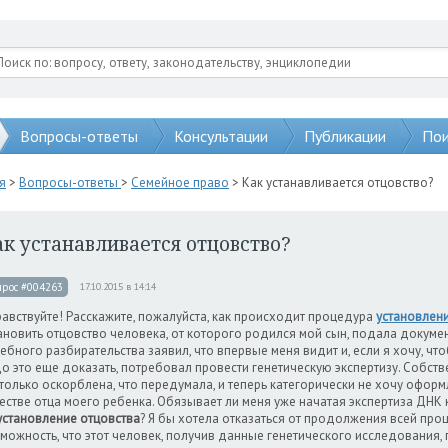
Вопросы-ответы
Консультации
Публикации
Пои
я
>
Вопросы-ответы
>
Семейное право
> Как устанавливается отцовство?
к устанавливается отцовство?
прос #004263
17.10.2015 в 14:14
авствуйте! Расскажите, пожалуйста, как происходит процедура
установлени
ановить отцовство человека, от которого родился мой сын, подала докумен
ебного разбирательства заявил, что впервые меня видит и, если я хочу, что
о это еще доказать, потребовал провести генетическую экспертизу. Собстве
только оскорблена, что передумала, и теперь категорически не хочу оформ
естве отца моего ребенка. Обязывает ли меня уже начатая экспертиза ДН
установление отцовства
? Я бы хотела отказаться от продолжения всей проц
можность, что этот человек, получив данные генетического исследования,