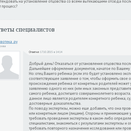
тендовать на установление отцовства со всеми вытекающими отсюда после
т процесс?
тветы специалистов
вотека .ру
осква
Ответил
17.10.2015 в 14:14
Добрый день! Отказаться от установления отцовства посл
Дальнейшее оформление документов, начатое по Вашему 
Но: отец Вашего ребенка (если это будет установлено экс
соответствующее заявление о том, чтобы оформить свое 
происхождения ребенка от конкретных родителей может у
заявлению одного из них (или иных законных представите
самого ребенка, достигшего совершеннолетнего возраста.
данное лицо является родителем конкретного ребенка, с
достоверные доказательства.
По поводу экспертизы, можно еще добавить, что она пр
или конкретным лицом (лицами). Стороны и принимающие у
требовать проведения экспертизы в каком-либо определ
специалистами, знакомиться с результатами экспертизы и 
требовать повторного назначения исследования или пров