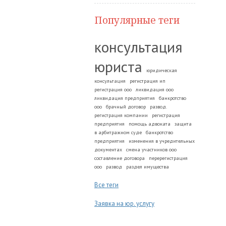
Популярные теги
консультация
юриста
юридическая
консультация
регистрация ип
регистрация ооо
ликвидация ооо
ликвидация предприятия
банкротство
ооо
брачный договор
развод.
регистрация компании
регистрация
предприятия
помощь адвоката
защита
в арбитражном суде
банкротство
предприятия
изменения в учредительных
документах
смена участников ооо
составление договора
перерегистрация
ооо
развод
раздел имущества
Все теги
Заявка на юр. услугу