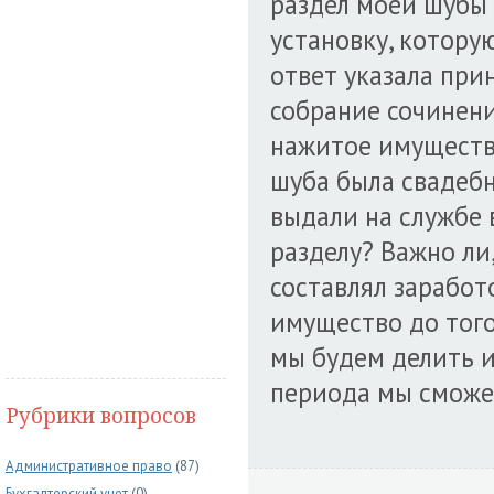
раздел моей шубы 
установку, которую
ответ указала пр
собрание сочинени
нажитое имуществ
шуба была свадеб
выдали на службе 
разделу? Важно ли
составлял заработ
имущество до того
мы будем делить 
периода мы сможе
Рубрики вопросов
Административное право
(87)
Бухгалтерский учет
(0)