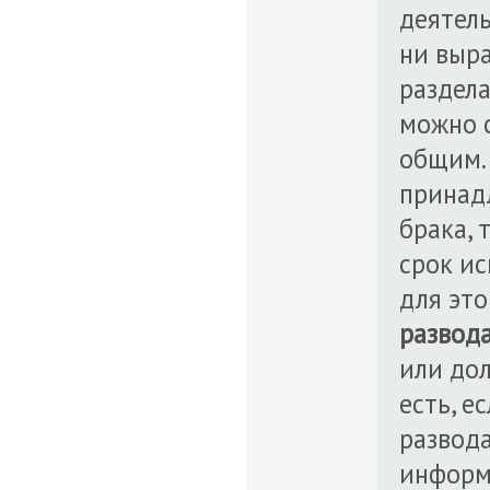
деятель
ни выр
раздела
можно с
общим.
принад
брака, 
срок ис
для это
развод
или дол
есть, е
развода
информ