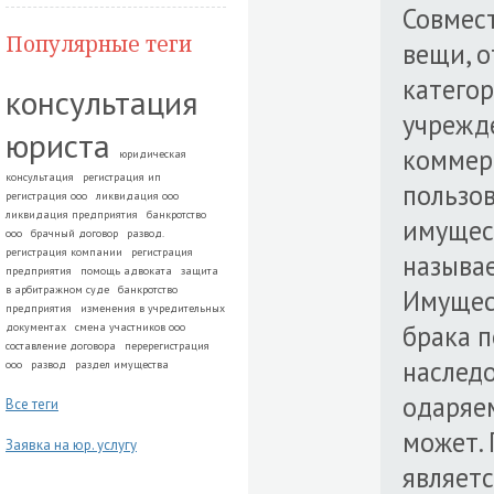
Совмес
Популярные теги
вещи, 
категор
консультация
учрежде
юриста
коммер
юридическая
консультация
регистрация ип
пользов
регистрация ооо
ликвидация ооо
ликвидация предприятия
банкротство
имущест
ооо
брачный договор
развод.
регистрация компании
регистрация
называ
предприятия
помощь адвоката
защита
в арбитражном суде
банкротство
Имущест
предприятия
изменения в учредительных
брака п
документах
смена участников ооо
составление договора
перерегистрация
наслед
ооо
развод
раздел имущества
одаряе
Все теги
может. 
Заявка на юр. услугу
являет