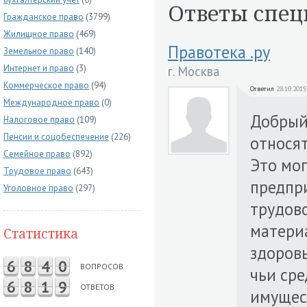
Ответы спец
Гражданское право
(3799)
Жилищное право
(469)
Правотека .ру
Земельное право
(140)
Интернет и право
(3)
г. Москва
Коммерческое право
(94)
Ответил
28.10.2015
Международное право
(0)
Добрый
Налоговое право
(109)
Пенсии и соцобеспечение
(226)
относят
Семейное право
(892)
Это мог
Трудовое право
(643)
предпр
Уголовное право
(297)
трудово
матери
Статистика
здоровь
6
8
4
0
ВОПРОСОВ
чьи сре
6
8
1
9
ОТВЕТОВ
имущест