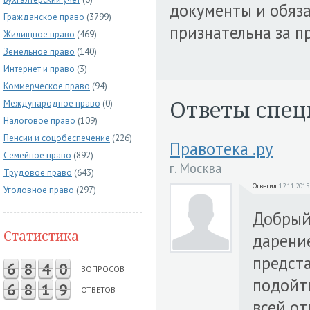
документы и обяза
Гражданское право
(3799)
признательна за п
Жилищное право
(469)
Земельное право
(140)
Интернет и право
(3)
Коммерческое право
(94)
Ответы спец
Международное право
(0)
Налоговое право
(109)
Пенсии и соцобеспечение
(226)
Правотека .ру
Семейное право
(892)
г. Москва
Трудовое право
(643)
Ответил
12.11.2015
Уголовное право
(297)
Добрый
Статистика
дарени
предста
6
8
4
0
ВОПРОСОВ
подойти
6
8
1
9
ОТВЕТОВ
всей от