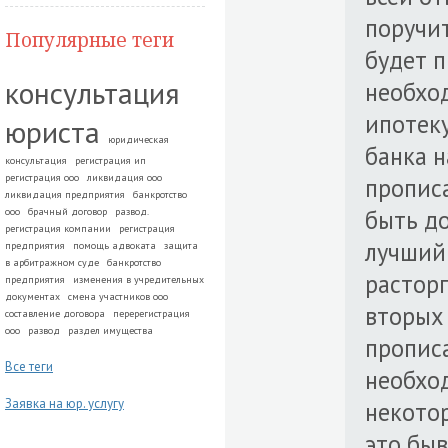
поручи
Популярные теги
будет п
консультация
необход
ипотеку
юриста
юридическая
банка н
консультация
регистрация ип
регистрация ооо
ликвидация ооо
прописа
ликвидация предприятия
банкротство
быть до
ооо
брачный договор
развод.
регистрация компании
регистрация
лучший 
предприятия
помощь адвоката
защита
в арбитражном суде
банкротство
расторг
предприятия
изменения в учредительных
документах
смена участников ооо
вторых
составление договора
перерегистрация
ооо
развод
раздел имущества
прописа
Все теги
необход
Заявка на юр. услугу
некото
это быв