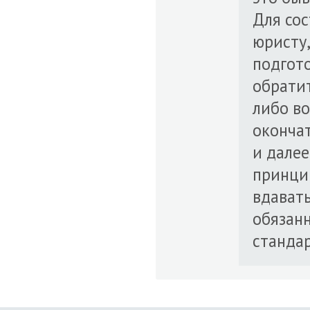
Для сос
юристу,
подгото
обратит
либо во
окончат
и далее
принцип
вдавать
обязанн
стандар