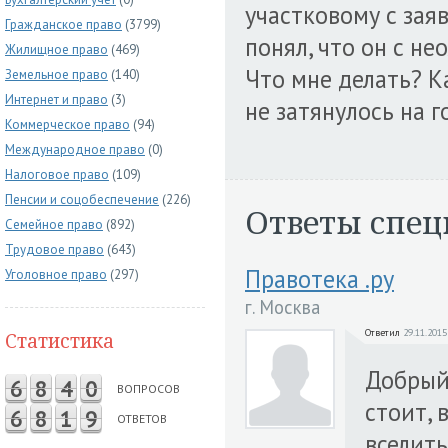
участковому с зая
Гражданское право
(3799)
понял, что он с н
Жилищное право
(469)
Что мне делать? К
Земельное право
(140)
Интернет и право
(3)
не затянулось на г
Коммерческое право
(94)
Международное право
(0)
Налоговое право
(109)
Пенсии и соцобеспечение
(226)
Ответы спец
Семейное право
(892)
Трудовое право
(643)
Правотека .ру
Уголовное право
(297)
г. Москва
Ответил
29.11.2015
Статистика
Добрый
6
8
4
0
ВОПРОСОВ
стоит, 
6
8
1
9
ОТВЕТОВ
вселить