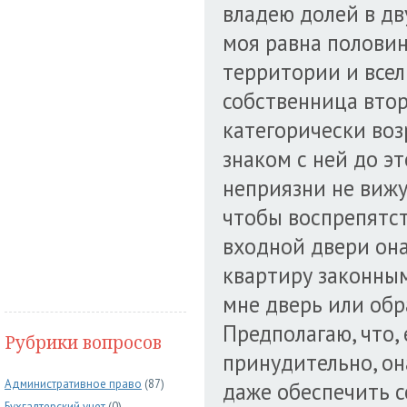
владею долей в дв
моя равна половин
территории и все
собственница втор
категорически воз
знаком с ней до э
неприязни не вижу.
чтобы воспрепятст
входной двери она
квартиру законным
мне дверь или обр
Предполагаю, что,
Рубрики вопросов
принудительно, он
Административное право
(87)
даже обеспечить с
Бухгалтерский учет
(0)