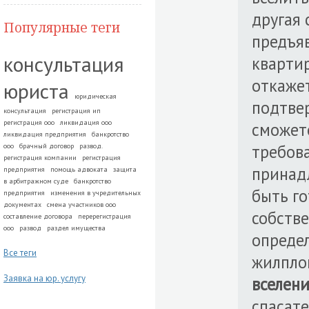
другая 
Популярные теги
предъя
консультация
квартир
откажет
юриста
юридическая
подтвер
консультация
регистрация ип
регистрация ооо
ликвидация ооо
сможете
ликвидация предприятия
банкротство
требова
ооо
брачный договор
развод.
регистрация компании
регистрация
принад
предприятия
помощь адвоката
защита
в арбитражном суде
банкротство
быть го
предприятия
изменения в учредительных
документах
смена участников ооо
собстве
составление договора
перерегистрация
ооо
развод
раздел имущества
опреде
Все теги
жилпло
Заявка на юр. услугу
вселени
спасат