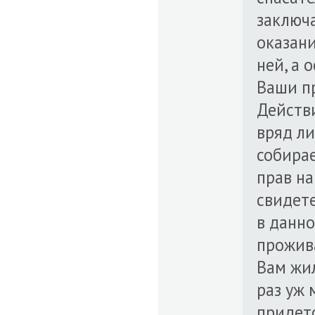
заключ
оказан
ней, а 
Ваши пр
Действи
вряд ли
собирае
прав на
свидете
в данно
прожив
Вам жи
раз уж 
придетс