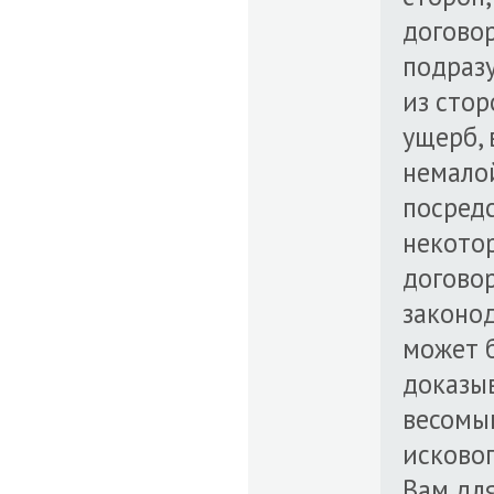
догово
подраз
из стор
ущерб, 
немалой
посредс
некото
догово
законод
может 
доказыв
весомы
исковог
Вам дл