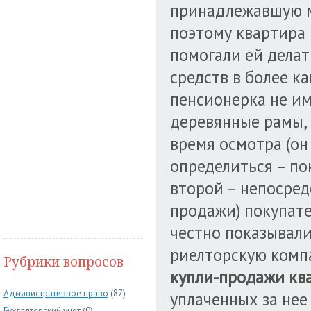
принадлежавшую м
поэтому квартира
помогали ей делат
средств в более к
пенсионерка не и
деревянные рамы, 
время осмотра (он
определиться – по
второй – непосред
продажи) покупате
честно показывали
риелторскую комп
Рубрики вопросов
купли-продажи кв
Административное право
(87)
уплаченных за нее
Бухгалтерский учет
(0)