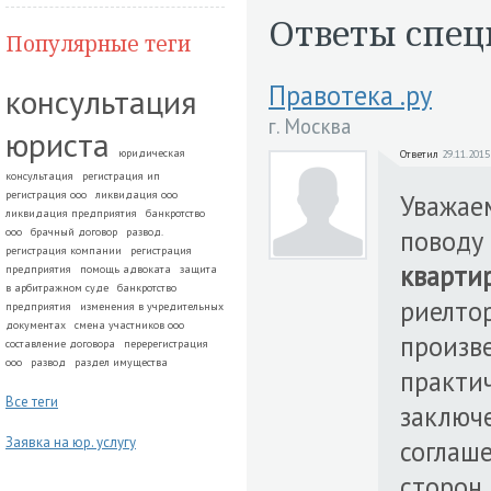
Ответы спец
Популярные теги
Правотека .ру
консультация
г. Москва
юриста
юридическая
Ответил
29.11.2015
консультация
регистрация ип
регистрация ооо
ликвидация ооо
Уважае
ликвидация предприятия
банкротство
поводу
ооо
брачный договор
развод.
регистрация компании
регистрация
кварти
предприятия
помощь адвоката
защита
в арбитражном суде
банкротство
риелтор
предприятия
изменения в учредительных
документах
смена участников ооо
произв
составление договора
перерегистрация
ооо
развод
раздел имущества
практи
Все теги
заключ
Заявка на юр. услугу
соглаше
сторон,