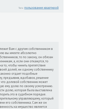
пользование квартирой
Теги:
длежит Вам с другим собственником в
е ею вы имеете абсолютно
ственников, то по закону, он обязан
никам, а, если они откажутся, то
на то, чтобы чинить препятствия
своей долей, ни одному собственнику
езаконно отдает подобные
у, предъявив, вдобавок, решение
, что долевой собственник может
ащую ему долю по своему усмотрению.
сти долю, которая была выставлена
спорить это в судебном порядке.
ерительному управляющему, который
ени его собственника. Сам же он
твенность на имущество является