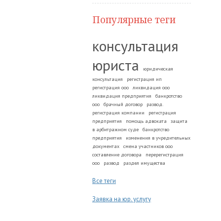
Популярные теги
консультация
юриста
юридическая
консультация
регистрация ип
регистрация ооо
ликвидация ооо
ликвидация предприятия
банкротство
ооо
брачный договор
развод.
регистрация компании
регистрация
предприятия
помощь адвоката
защита
в арбитражном суде
банкротство
предприятия
изменения в учредительных
документах
смена участников ооо
составление договора
перерегистрация
ооо
развод
раздел имущества
Все теги
Заявка на юр. услугу