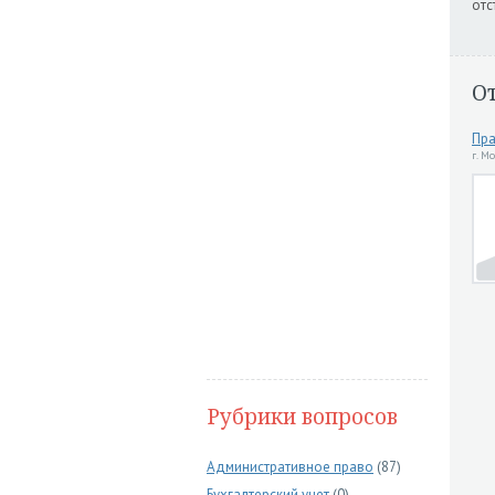
отс
О
Пра
г. М
Рубрики вопросов
Административное право
(87)
Бухгалтерский учет
(0)