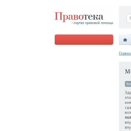
Главна
М
Во
Здр
это
ком
сда
воз
пол
впу
впу