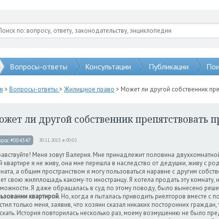
Вопросы-ответы
Консультации
Публикации
Пои
я
>
Вопросы-ответы
>
Жилищное право
> Может ли другой собственник пр
ожет ли другой собственник препятствовать 
прос #004347
30.11.2015 в 00:02
авствуйте! Меня зовут Валерия. Мне принадлежит половина двухкомнатной
й квартире я не живу, она мне перешла в наследство от дедушки, живу с р
ната, а общим пространством я могу пользоваться наравне с другим собств
ет свою жилплощадь какому-то иностранцу. Я хотела продать эту комнату, н
можности. Я даже обращалась в суд по этому поводу, было вынесено реше
ьзовании квартирой
. Но, когда я пыталась приводить риелторов вместе с 
стил только меня, заявив, что хозяин сказал никаких посторонних граждан, 
скать. История повторилась несколько раз, моему возмущению не было пред