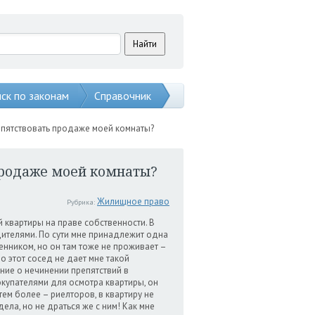
ск по законам
Справочник
епятствовать продаже моей комнаты?
продаже моей комнаты?
Жилищное право
Рубрика:
 квартиры на праве собственности. В
одителями. По сути мне принадлежит одна
енником, но он там тоже не проживает –
о этот сосед не дает мне такой
ние о нечинении препятствий в
покупателями для осмотра квартиры, он
тем более – риелторов, в квартиру не
ела, но не драться же с ним! Как мне