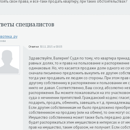
тоять свои права, и все-таки продать квартиру, при таких обстоятельствах?
тветы специалистов
вотека .ру
осква
Ответил
30.11.2015 в 00:03
Здравствуйте, Валерия! Судя по тому, что квартира прина
равных долях, то и права на пользование и распоряжени
одинаковые. Но, что касается продажи доли одного из соб
сначала письменно предложить выкупить ее другим собствен
тогда уже продавать ее людям со стороны. При этом прав 
другому собственнику в распоряжении и пользовании им 
никто не давал. Соответственно, Ваш сосед абсолютно н
распоряжения. Вы можете пожаловаться на это участковом
суда о нечинении препятствий. Гражданский кодекс гласит
подарить, продать, обменять, завещать и т.д. принадлеж
Если другим собственникам не было предложено приобре
собственником на продажу (или на обмен), то они могут о
Имущество собственника может также быть передано дов
будет распоряжаться этим имуществом в интересах и от им
прав на имущество, таким образом, не получает. Если собс