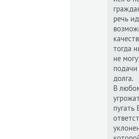
граждан
речь ид
возмож
качеств
тогда н
не могу
подачи 
долга.
В любо
угрожа
пугать 
ответст
уклоне
которо