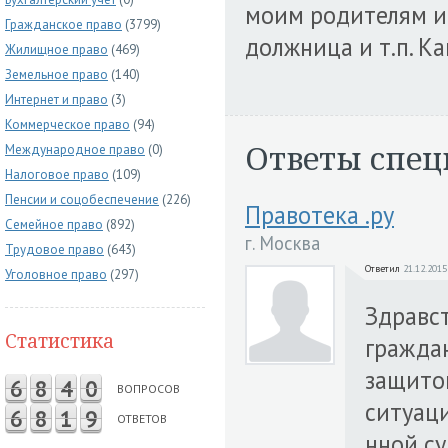
моим родителям и 
Гражданское право
(3799)
должница и т.п. К
Жилищное право
(469)
Земельное право
(140)
Интернет и право
(3)
Коммерческое право
(94)
Ответы спец
Международное право
(0)
Налоговое право
(109)
Пенсии и соцобеспечение
(226)
Правотека .ру
Семейное право
(892)
г. Москва
Трудовое право
(643)
Ответил
21.12.2015
Уголовное право
(297)
Здравс
Статистика
граждан
защитой
6
8
4
0
ВОПРОСОВ
ситуаци
6
8
1
9
ОТВЕТОВ
нной с