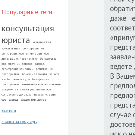
обратит
Популярные теги
даже н
консультация
соотве
«припуг
юриста
юридическая
предста
консультация
регистрация ип
регистрация ооо
ликвидация ооо
заявлен
ликвидация предприятия
банкротство
ведете 
ооо
брачный договор
развод.
регистрация компании
регистрация
В Ваше
предприятия
помощь адвоката
защита
в арбитражном суде
банкротство
предпол
предприятия
изменения в учредительных
документах
смена участников ооо
предло
составление договора
перерегистрация
ооо
развод
раздел имущества
предста
Все теги
случае 
Заявка на юр. услугу
достов
иск о 