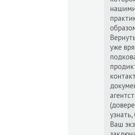
нашими
практи
образо
Вернуть
уже вря
подкова
продикт
контакт
докуме
агентст
(довере
узнать,
Ваш экз
заключа