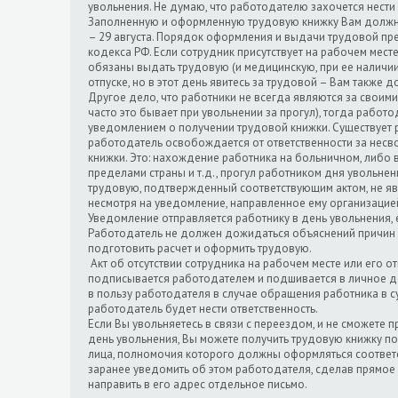
увольнения. Не думаю, что работодателю захочется нести о
Заполненную и оформленную трудовую книжку Вам должн
– 29 августа. Порядок оформления и выдачи трудовой пре
кодекса РФ. Если сотрудник присутствует на рабочем мест
обязаны выдать трудовую (и медицинскую, при ее наличии)
отпуске, но в этот день явитесь за трудовой – Вам также 
Другое дело, что работники не всегда являются за свои
часто это бывает при увольнении за прогул), тогда работо
уведомлением о получении трудовой книжки. Существует 
работодатель освобождается от ответственности за нес
книжки. Это: нахождение работника на больничном, либо в 
пределами страны и т.д., прогул работником дня увольнен
трудовую, подтвержденный соответствующим актом, не яв
несмотря на уведомление, направленное ему организацие
Уведомление отправляется работнику в день увольнения, е
Работодатель не должен дожидаться объяснений причин о
подготовить расчет и оформить трудовую.
Акт об отсутствии сотрудника на рабочем месте или его о
подписывается работодателем и подшивается в личное де
в пользу работодателя в случае обращения работника в с
работодатель будет нести ответственность.
Если Вы увольняетесь в связи с переездом, и не сможете п
день увольнения, Вы можете получить трудовую книжку п
лица, полномочия которого должны оформляться соответ
заранее уведомить об этом работодателя, сделав прямое 
направить в его адрес отдельное письмо.