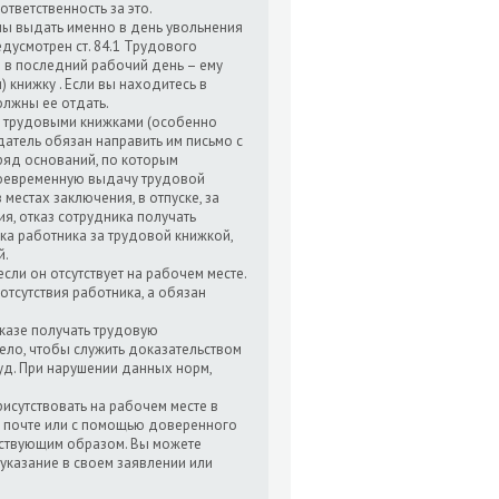
тветственность за это.
ы выдать именно в день увольнения
дусмотрен ст. 84.1 Трудового
е в последний рабочий день – ему
 книжку . Если вы находитесь в
должны ее отдать.
ми трудовыми книжками (особенно
датель обязан направить им письмо с
ряд оснований, по которым
воевременную выдачу трудовой
местах заключения, в отпуске, за
ия, отказ сотрудника получать
ка работника за трудовой книжкой,
й.
сли он отсутствует на рабочем месте.
тсутствия работника, а обязан
тказе получать трудовую
ло, чтобы служить доказательством
уд. При нарушении данных норм,
рисутствовать на рабочем месте в
о почте или с помощью доверенного
ствующим образом. Вы можете
указание в своем заявлении или