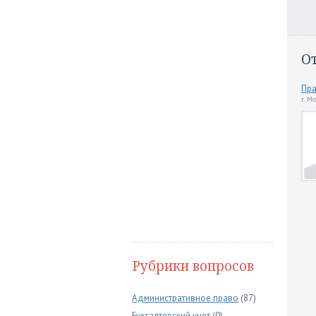
О
Пра
г. М
Рубрики вопросов
Административное право
(87)
Бухгалтерский учет
(0)