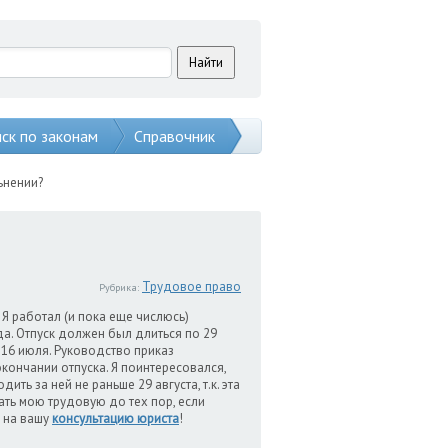
ск по законам
Справочник
ьнении?
Трудовое право
Рубрика:
Я работал (и пока еще числюсь)
а. Отпуск должен был длиться по 29
е 16 июля. Руководство приказ
окончании отпуска. Я поинтересовался,
ить за ней не раньше 29 августа, т.к. эта
ать мою трудовую до тех пор, если
ь на вашу
консультацию юриста
!