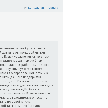
консультация юриста
Теги:
аконодательства. Судите сами –
ой для выдачи трудовой книжки:
 о Вашем увольнении или все-таки
ятельность в данном учебном
ижка выдается работнику не ранее
ке, получить трудовую книжку
длиться до определенной даты, и в
отником данного предприятия.
ность, и по Вашей персоне в том
рудовую книжку, может спокойно идти
ть Вашу ситуацию, Вы будете
иться в отпуске. Разве в этом есть
таете, а находитесь в отпуске, но
дача трудовой книжки
кой, так и с выдачей до дня