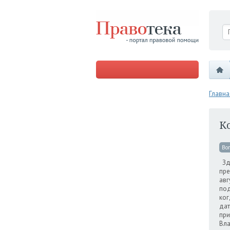
Главна
К
Во
Здр
пре
авг
под
ког
дат
при
Вла