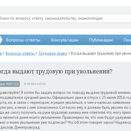
Вопросы-ответы
Консультации
Публикации
Пои
я
>
Вопросы-ответы
>
Трудовое право
> Когда выдают трудовую при увол
огда выдают трудовую при увольнении?
прос #007214
21.08.2016 в 02:01
авствуйте! Я хотел бы задать вопрос по поводу выдачи трудовой книжки. 
подавателем средней школы. Официально ушел в отпуск с 25 июня 2016 год
уста, но, в связи с переездом, я решил уволиться, о чем и написал заявлени
писало, и меня с ним ознакомило. Согласно ему, я должен быть уволен по 
да же смогу получить на руки трудовую книжку, мне ответили, что могу приход
а является днем моего увольнения. Правомерно ли, что они будут удержив
каз о моем увольнении уже подписан? Что об этом говорит закон? Надеюс
дислав, Димитровград.