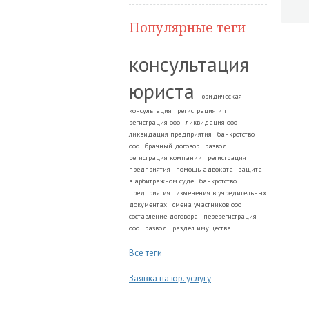
Популярные теги
консультация
юриста
юридическая
консультация
регистрация ип
регистрация ооо
ликвидация ооо
ликвидация предприятия
банкротство
ооо
брачный договор
развод.
регистрация компании
регистрация
предприятия
помощь адвоката
защита
в арбитражном суде
банкротство
предприятия
изменения в учредительных
документах
смена участников ооо
составление договора
перерегистрация
ооо
развод
раздел имущества
Все теги
Заявка на юр. услугу