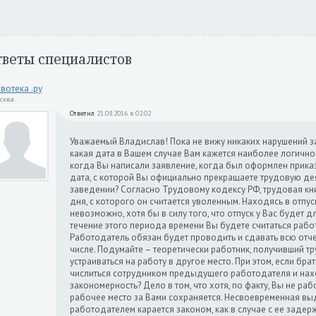
тветы специалистов
вотека .ру
осква
Ответил
21.08.2016 в 02:02
Уважаемый Владислав! Пока не вижу никаких нарушений з
какая дата в Вашем случае Вам кажется наиболее логичн
когда Вы написали заявление, когда был оформлен приказ
дата, с которой Вы официально прекращаете трудовую де
заведении? Согласно Трудовому кодексу РФ, трудовая кн
дня, с которого он считается уволенным. Находясь в отпус
невозможно, хотя бы в силу того, что отпуск у Вас будет 
течение этого периода времени Вы будете считаться раб
Работодатель обязан будет проводить и сдавать всю отчет
числе. Подумайте – теоретически работник, получивший т
устраиваться на работу в другое место. При этом, если бра
числиться сотрудником предыдущего работодателя и наход
закономерность? Дело в том, что хотя, по факту, Вы не рабо
рабочее место за Вами сохраняется. Несвоевременная вы
работодателем карается законом, как в случае с ее задерж