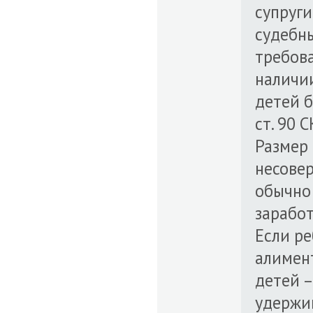
супруги
судебн
требова
наличии
детей б
ст. 90 
Размер
несове
обычно 
заработ
Если ре
алимент
детей –
удержив