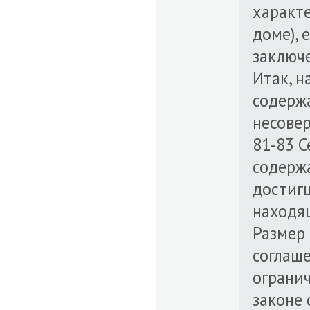
характе
доме), 
заключ
Итак, н
содержа
несовер
81-83 С
содерж
достигш
находя
Размер 
соглаш
огранич
законе 