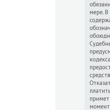
обязан
мере. В
содержа
обознач
обоюдн
Судебн
предусм
кодекса
предос
средств
Отказат
платить
примет
момент