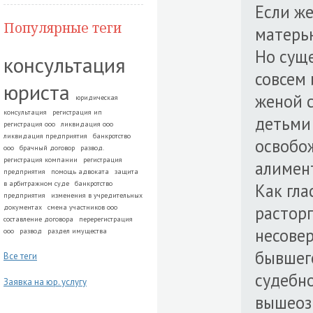
Если ж
Популярные теги
матерью
Но суще
консультация
совсем 
юриста
женой с
юридическая
консультация
регистрация ип
детьми
регистрация ооо
ликвидация ооо
ликвидация предприятия
банкротство
освобо
ооо
брачный договор
развод.
регистрация компании
регистрация
алимен
предприятия
помощь адвоката
защита
в арбитражном суде
банкротство
Как гла
предприятия
изменения в учредительных
расторг
документах
смена участников ооо
составление договора
перерегистрация
несовер
ооо
развод
раздел имущества
бывшег
Все теги
судебно
Заявка на юр. услугу
вышеоз