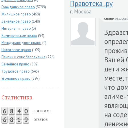
Правотека .ру
Гражданское право
(3799)
г. Москва
Жилищное право
(469)
Ответил
04.10.2016
Земельное право
(140)
Интернет и право
(3)
Здравст
Коммерческое право
(94)
опреде
Международное право
(0)
прожива
Налоговое право
(109)
Пенсии и соцобеспечение
(226)
Вашей б
Семейное право
(892)
дети жи
Трудовое право
(643)
месте, 
Уголовное право
(297)
что дом
алимент
Статистика
являюще
6
8
4
0
ВОПРОСОВ
на сод
6
8
1
9
ОТВЕТОВ
денежн