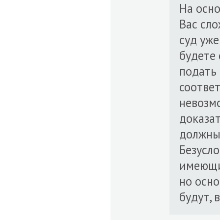
На осно
Вас сло
суд уже
будете 
подать 
соотве
невозмо
доказа
должны
Безусло
имеющи
но осн
будут, 