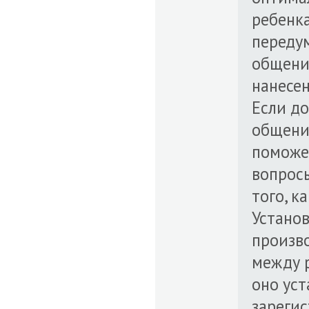
ребенка
передум
общения
нанесен
Если до
общения
поможет
вопросы
того, к
Устано
произв
между 
оно уст
зареги