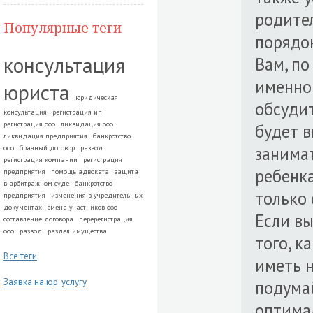
родител
Популярные теги
порядок
консультация
Вам, по
именно
юриста
юридическая
обсудит
консультация
регистрация ип
регистрация ооо
ликвидация ооо
будет в
ликвидация предприятия
банкротство
занимат
ооо
брачный договор
развод.
регистрация компании
регистрация
ребенка
предприятия
помощь адвоката
защита
в арбитражном суде
банкротство
только 
предприятия
изменения в учредительных
документах
смена участников ооо
Если вы
составление договора
перерегистрация
ооо
развод
раздел имущества
того, к
Все теги
иметь н
Заявка на юр. услугу
подумай
оптимал