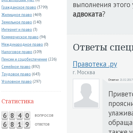
выполнения этого 
Гражданское право
(3799)
адвоката
?
Жилищное право
(469)
Земельное право
(140)
Интернет и право
(3)
Коммерческое право
(94)
Ответы спец
Международное право
(0)
Налоговое право
(109)
Пенсии и соцобеспечение
(226)
Правотека .ру
Семейное право
(892)
г. Москва
Трудовое право
(643)
Ответил
21.02.2017
Уголовное право
(297)
Приветс
Статистика
проясни
улажива
6
8
4
0
ВОПРОСОВ
обращат
6
8
1
9
ОТВЕТОВ
также у