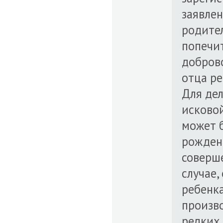
заявлен
родител
попечит
добров
отца ре
Для дел
исковой
может б
рождени
соверше
случае,
ребенка
произво
редких 