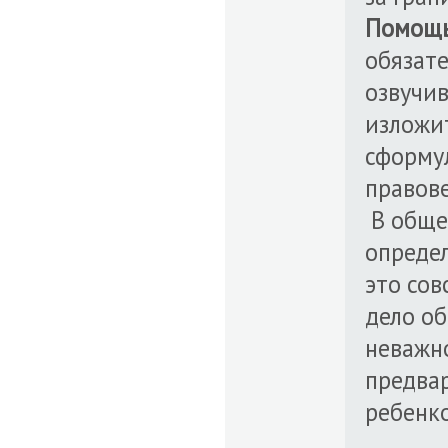
Помощь
обязате
озвучив
изложит
сформу
правове
В общем
опреде
это сов
дело об
неважно
предва
ребенк