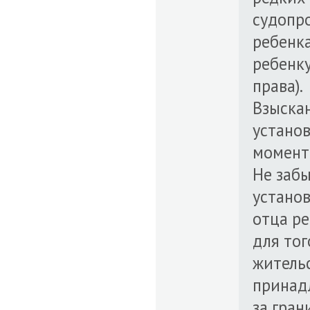
судопро
ребенка
ребенку
права).
Взыскан
установ
момента
Не забы
установ
отца р
для тог
житель
принад
за гран