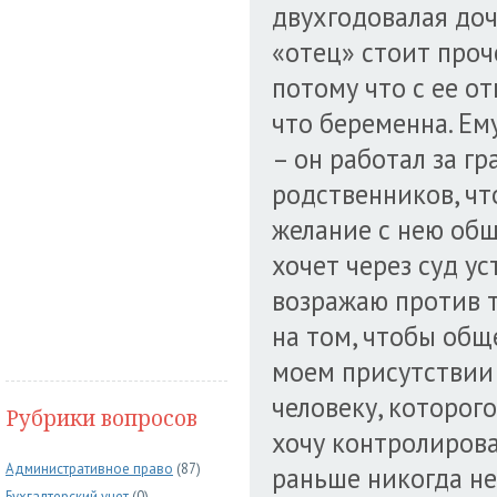
двухгодовалая доч
«отец» стоит проч
потому что с ее от
что беременна. Ему
– он работал за гр
родственников, что
желание с нею общ
хочет через суд ус
возражаю против т
на том, чтобы общ
моем присутствии 
человеку, которого
Рубрики вопросов
хочу контролирова
Административное право
(87)
раньше никогда не
Бухгалтерский учет
(0)