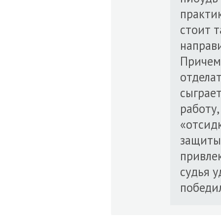
практик
стоит т
направи
Причем
отделат
сыграет
работу,
«отсидк
защиты 
привлек
судья у
победил