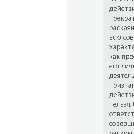
действ
прекрат
раскаян
всю сов
характе
как пр
его лич
деятел
призна
действ
нельзя.
ответст
соверши
раскрыт