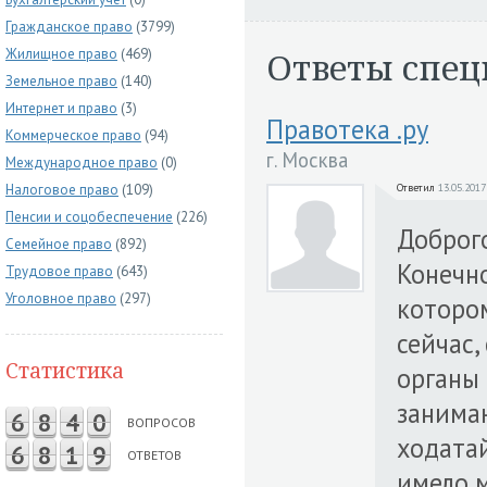
Гражданское право
(3799)
Ответы спец
Жилищное право
(469)
Земельное право
(140)
Интернет и право
(3)
Правотека .ру
Коммерческое право
(94)
г. Москва
Международное право
(0)
Налоговое право
(109)
Ответил
13.05.2017
Пенсии и соцобеспечение
(226)
Доброго
Семейное право
(892)
Конечно
Трудовое право
(643)
Уголовное право
(297)
которо
сейчас,
Статистика
органы 
занима
6
8
4
0
ВОПРОСОВ
ходатай
6
8
1
9
ОТВЕТОВ
имело 