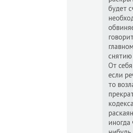
будет с
необхо
обвиняе
говорит
главно
снятию
От себя
если ре
то возл
прекрат
кодекса
раскаян
иногда 
нибудь 