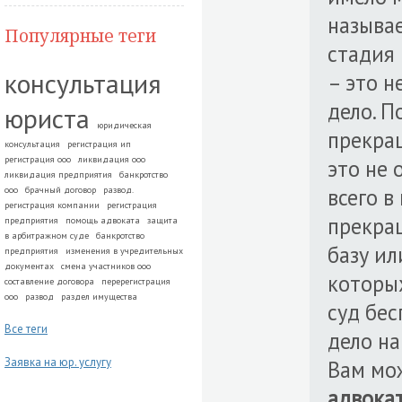
называе
Популярные теги
стадия 
консультация
– это н
дело. П
юриста
юридическая
прекращ
консультация
регистрация ип
регистрация ооо
ликвидация ооо
это не 
ликвидация предприятия
банкротство
всего в
ооо
брачный договор
развод.
регистрация компании
регистрация
прекра
предприятия
помощь адвоката
защита
в арбитражном суде
банкротство
базу ил
предприятия
изменения в учредительных
документах
смена участников ооо
которых
составление договора
перерегистрация
ооо
развод
раздел имущества
суд бес
Все теги
дело на
Заявка на юр. услугу
Вам мо
адвока