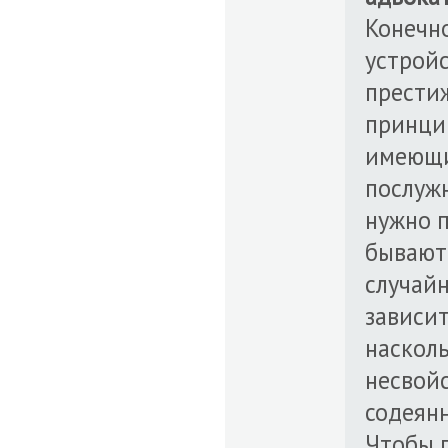
Конечн
устройс
прести
принци
имеющих
послужн
нужно 
бывают 
случайн
зависит
насколь
несвойс
содеян
Чтобы п