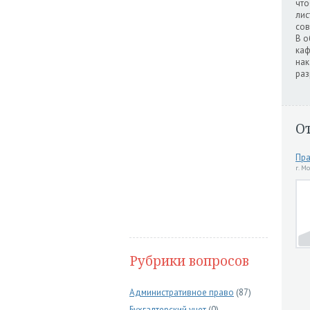
что
лис
сов
В о
каф
нак
раз
О
Пра
г. М
Рубрики вопросов
Административное право
(87)
Бухгалтерский учет
(0)