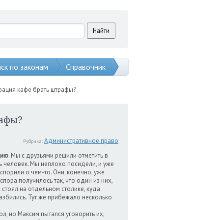
ск по законам
Справочник
рация кафе брать штрафы?
рафы?
Административное право
Рубрика:
цию
. Мы с друзьями решили отметить в
 человек. Мы неплохо посидели, и уже
порили о чем-то. Они, конечно, уже
пора получилось так, что один из них,
 стоял на отдельном столике, куда
азбились. Тут же прибежало несколько
л, но Максим пытался уговорить их,