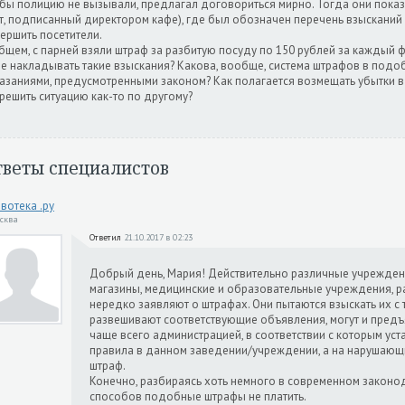
бы полицию не вызывали, предлагал договориться мирно. Тогда они показал
т, подписанный директором кафе), где был обозначен перечень взысканий 
ершить посетители.
бщем, с парней взяли штраф за разбитую посуду по 150 рублей за каждый 
е накладывать такие взыскания? Какова, вообще, система штрафов в подо
азаниями, предусмотренными законом? Как полагается возмещать убытки в
решить ситуацию как-то по другому?
тветы специалистов
вотека .ру
осква
Ответил
21.10.2017 в 02:23
Добрый день, Мария! Действительно различные учреждени
магазины, медицинские и образовательные учреждения, р
нередко заявляют о штрафах. Они пытаются взыскать их с
развешивают соответствующие объявления, могут и предъ
чаще всего администрацией, в соответствии с которым у
правила в данном заведении/учреждении, а на нарушающи
штраф.
Конечно, разбираясь хоть немного в современном законо
способов подобные штрафы не платить.