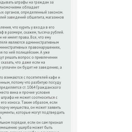
ладывать штрафы на граждан за
олномочиями обладает
х органов, определенный законом.
елей заведений общепита, магазинов
ления, что курить у входа в его
ф в размере, скажем, тысяча рублей.
н не имеет права. Все, что ему
тителя являются административным
административных правонарушениях,
я по ней полицейским. А уже
дут решать вопрос о привлечении
сказать, что даже если на
о уплачен он будет не заведению, а
то взимаются с посетителей кафе и
онным, потому что разбитую посуду
ределяется ст. 1064 Гражданского
 место вина и прочие условия
 штрафа не может соотноситься с
его износа. Таким образом, если
орчу имущества, он может заявить
кументы, которые могут подтвердить
.
ном порядке, если он сам признал
возмещению ущерба может быть