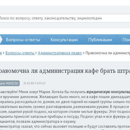
Вопросы-ответы
Консультации
Публикации
Пои
я
>
Вопросы-ответы
>
Административное право
> Правомочна ли админист
равомочна ли администрация кафе брать шт
прос #008230
21.10.2017 в 02:22
авствуйте! Меня зовут Мария. Хотела бы получить
юридическую консульта
е вручение дипломов. Желающих было много, но в кафе пошли двенадцать
ирались расходиться по домам, но двое парней из нашей группы сильно пос
овательно выпили, громко разговаривали, размахивали руками. В процессе с
сим, зацепил рукой поднос, на котором стояли чистые фужеры. Этот поднос
цианты приносят запасные приборы и посуду. Поднос упал и все фужеры р
циантов, позвали администратора и охрану.
инистратор сказал, что сейчас вызовет полицию и будут составлять протоко