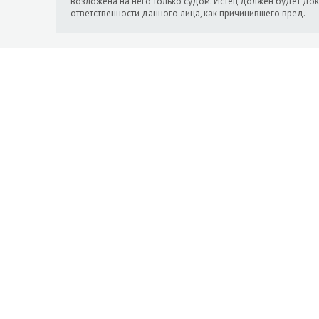
возложена на него только судом. Истец должен будет до
ответственности данного лица, как причинившего вред.