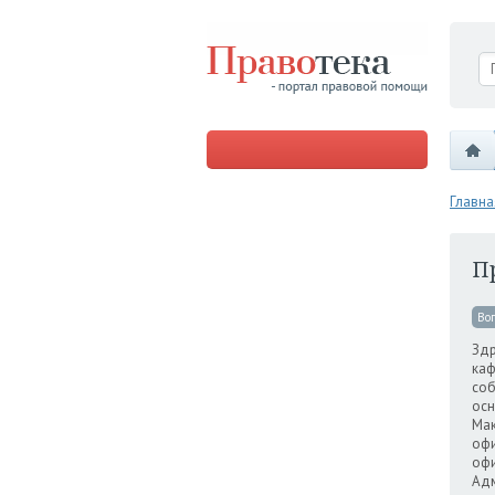
Главна
П
Во
Здр
каф
соб
осн
Мак
офи
офи
Адм