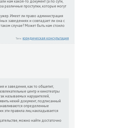
и нам какой-то документ (а по сути,
за различные проступки, которые могут
фужер. Имеет ли право администрация
бных заведениях и совпадает ли она с
 таком случае? Может быть нам стоило
юридическая консультация
Теги:
я и заведения, как то общепит,
азвлекательные центр и кинотеатры
 так называемых нарушителей,
явить некий документ, подписанный
станавливаются определенные
х эти правила лиц накладывается
дательстве, можно найти достаточно