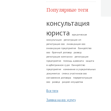
Популярные теги
консультация
юриста
юридическая
консультация
регистрация ип
регистрация ооо
ликвидация ооо
ликвидация предприятия
банкротство
ооо
брачный договор
развод.
регистрация компании
регистрация
предприятия
помощь адвоката
защита
в арбитражном суде
банкротство
предприятия
изменения в учредительных
документах
смена участников ооо
составление договора
перерегистрация
ооо
развод
раздел имущества
Все теги
Заявка на юр. услугу