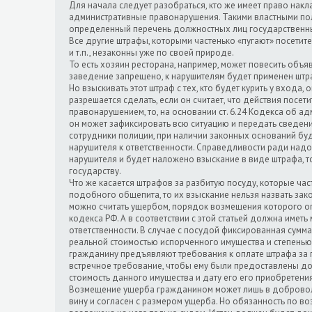
Для начала следует разобраться, кто же имеет право нак
административные правонарушения. Такими властными п
определенный перечень должностных лиц государственны
Все другие штрафы, которыми частенько «пугают» посетит
и т.п., незаконны уже по своей природе.
То есть хозяин ресторана, например, может повесить объяв
заведение запрещено, к нарушителям будет применен штра
Но взыскивать этот штраф с тех, кто будет курить у входа, о
разрешается сделать, если он считает, что действия посе
правонарушением, то, на основании ст. 6.24 Кодекса об 
он может зафиксировать всю ситуацию и передать сведени
сотрудники полиции, при наличии законных оснований бу
нарушителя к ответственности. Справедливости ради надо 
нарушителя и будет наложено взыскание в виде штрафа, т
государству.
Что же касается штрафов за разбитую посуду, которые час
подобного общепита, то их взыскание нельзя назвать зак
можно считать ущербом, порядок возмещения которого оп
кодекса РФ. А в соответствии с этой статьей должна иметь
ответственности. В случае с посудой фиксированная сумма
реальной стоимостью испорченного имущества и степенью 
гражданину предъявляют требования к оплате штрафа за п
встречное требование, чтобы ему были предоставлены до
стоимость данного имущества и дату его его приобретения
Возмещение ущерба гражданином может лишь в доброволь
вину и согласен с размером ущерба. Но обязанность по 